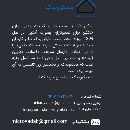
​مایکرویدک
مایکرویدک با هدف تامین قطعات یدکی لوازم
خانگی برای تعمیرکاران بصورت آنلاین در سال
1399 ایجاد شده است، مایکرویدک برای کاربران
خود «تجربه لذت بخش خرید قطعات یدکی» را
تداعی میکند. «ارسال سریع»، «ضمانت بهترین
قیمت» و «تضمین اصل بودن کالا» سه اصل اولیه
است که مایکرویدک از نخستین روز تاسیس به آن
پایبند بوده است.
با مایکرویدک با اطمینان خرید کنید.​​​​​​​
شماره تماس:
09912092802
ایمیل پشتیبانی: microyadak@gmail.com
شبکه های اجتماعی:
instagram @microyadak
پشتیبانی:
icroyadak@gmail.com
m