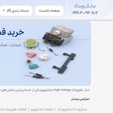
​مایکرویدک
صفحه نخست
دسته بندی کالا
​مایکرویدک
0991-20-92-802
لوازم مایکروویو و سولاردوم
خرید قط
قطعات های ولتاژ
لوازم جانبی مایکروفر
ضمانت اصال
مگنترون
ترانس
برد
خازن
شفت
فن
مدار های‌ولتاژ High Voltage مایکروویو یکی از
موتور گردان
ممکن است یکی از قطعات این بخش نیاز به بررسی داشته باشد. برای خرید مطمئن، م
ریل گردان
نمایش بیشتر
سینی کف
میکرویدک | مایکرویدک
قطعات مایکروویو
قطعات های ولتاژ مایک