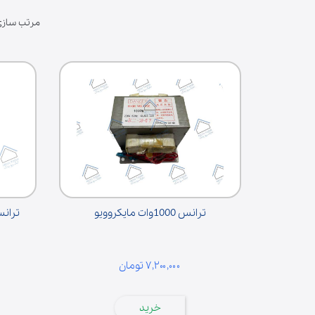
درب | پنل
مرتب سازی
فیوز | دیود | لامپ | فیوز حرارتی
آون توستر
میکروسوییچ
زبانه
المنت | لامپ حرارتی
لوازم مخلوط کن
پارچ مخلوط کن
قطعات مخلوط‌کن
دنده مخلوط‌کن
ترانس 1000وات مایکروویو
ترانس سول
گوشت‌کوب برقی
لوازم آسیاب و همزن
۷,۲۰۰,۰۰۰ تومان
خرید