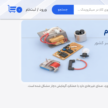
۰
ورود
/
ثبت‌نام
جستجو
حساب کاربری من
لوازم جارو
تغییر گذر واژه
م
برد جاروبرقی الجی
موتور جاروبرقی
سفارشات
سر کشور
لوله و خرطومی
خروج از حساب
پاکت جارو برقی
کاربری
، فیوز می‌سوزد، صدای غیرعادی دارد یا عملکرد گرمایش دچار مشکل شده است،