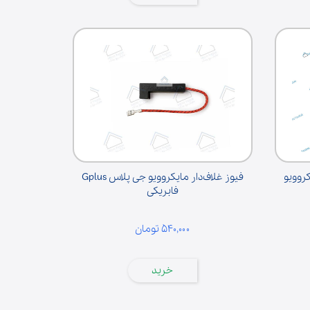
کروویو
فیوز غلاف‌دار مایکروویو جی پلاس Gplus
فابریکی
۵۴۰,۰۰۰ تومان
خرید