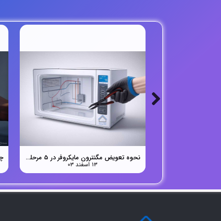
نحوه تعویض مگنترون مایکروفر در 5 مرحله ساده
۱۳ اسفند ۰۳