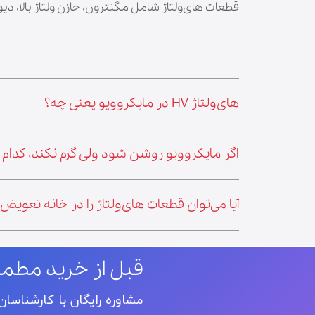
قطعات های‌ولتاژ شامل مگنترون، خازن ولتاژ بالا، دیود، فیوز غلاف‌دار، ترانس و برخی اتصالات یا کاورهای مرتبط با مدار ولتاژ بالای دستگاه است.
های‌ولتاژ HV در مایکروویو یعنی چه؟
اگر مایکروویو روشن شود ولی گرم نکند، کدا
آیا می‌توان قطعات های‌ولتاژ را در خانه تعویض 
قبل از خرید مطم
مشاوره رایگان با کارشناسا