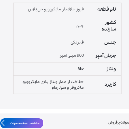
نام قطعه
فیوز غلاف‌دار مایکروویو جی پلاس
کشور
چین
سازنده
جنس
فابریکی
جریان آمپر
900 میلی آمپر
ولتاژ
5kv
حفاظت از مدار ولتاژ بالای مایکروویو،
کاربرد
ماکروفر و سولاردام
ولات پرفروش
مشاهده همه محصولات