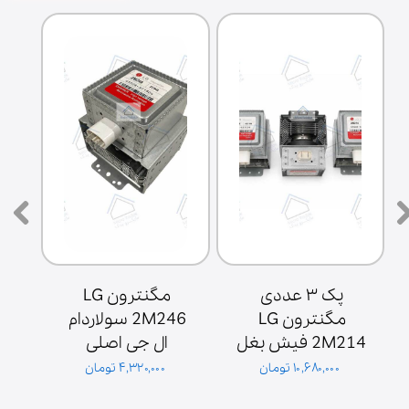
پک ۳ عددی 
مگنترون LG 
مگنترون LG 
2M246 سولاردام 
2M214 فیش بغل 
ال جی اصلی 
ش
پایه سولاردوم 
گلدیران توان 1000 
۱۰,۶۸۰,۰۰۰ تومان
۴,۳۲۰,۰۰۰ تومان
گلدیران
وات فیش بغل