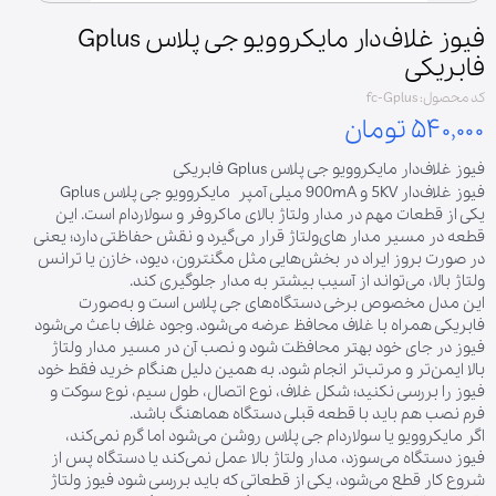
فیوز غلاف‌دار مایکروویو جی پلاس Gplus
فابریکی
کد محصول: fc-Gplus
۵۴۰,۰۰۰ تومان
فیوز غلاف‌دار مایکروویو جی پلاس Gplus فابریکی
فیوز غلاف‌دار 5KV و 900mA میلی آمپر مایکروویو جی پلاس Gplus
یکی از قطعات مهم در مدار ولتاژ بالای ماکروفر و سولاردام است. این
قطعه در مسیر مدار های‌ولتاژ قرار می‌گیرد و نقش حفاظتی دارد؛ یعنی
در صورت بروز ایراد در بخش‌هایی مثل مگنترون، دیود، خازن یا ترانس
ولتاژ بالا، می‌تواند از آسیب بیشتر به مدار جلوگیری کند.
این مدل مخصوص برخی دستگاه‌های جی پلاس است و به‌صورت
فابریکی همراه با غلاف محافظ عرضه می‌شود. وجود غلاف باعث می‌شود
فیوز در جای خود بهتر محافظت شود و نصب آن در مسیر مدار ولتاژ
بالا ایمن‌تر و مرتب‌تر انجام شود. به همین دلیل هنگام خرید فقط خود
فیوز را بررسی نکنید؛ شکل غلاف، نوع اتصال، طول سیم، نوع سوکت و
فرم نصب هم باید با قطعه قبلی دستگاه هماهنگ باشد.
اگر مایکروویو یا سولاردام جی پلاس روشن می‌شود اما گرم نمی‌کند،
فیوز دستگاه می‌سوزد، مدار ولتاژ بالا عمل نمی‌کند یا دستگاه پس از
شروع کار قطع می‌شود، یکی از قطعاتی که باید بررسی شود فیوز ولتاژ