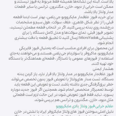
بالا است. البته این نشانه‌ها همیشه فقط مربوط به فیوز نیستند و
ممکن است خرابی از دیود، خازن، مگنترون، ترانس یا سایر قطعات
مدار ولتاژ بالا باشد.
برای خرید فیوز غلاف‌دار مایکروویو جی پلاس، بهتر است ابتدا قطعه
قبلی را از نظر شکل ظاهری، غلاف، سوکت، طول سیم و مشخصات
درج‌شده روی بدنه بررسی کنید. اگر در انتخاب قطعه مطمئن نیستید،
تصویر فیوز قبلی، نمای سوکت‌ها و مدل کامل دستگاه را برای
پشتیبانی MicroYadak ارسال کنید تا تطبیق قطعه با دقت بیشتری
انجام شود.
این محصول برای افرادی مناسب است که به‌دنبال فیوز فابریکی
مایکروویو، ماکروفر یا سولاردام جی پلاس هستند و می‌خواهند به‌جای
استفاده از فیوزهای عمومی یا ناسازگار، قطعه‌ای هماهنگ‌تر با دستگاه
خود تهیه کنند.
هشدار ایمنی
فیوز غلاف‌دار مایکروویو در مدار ولتاژ بالا قرار دارد. باز کردن بدنه
دستگاه، تست مدار های‌ولتاژ یا تعویض فیوز بدون تخصص می‌تواند
خطر برق‌گرفتگی جدی داشته باشد. تست و تعویض این قطعه باید
توسط تعمیرکار متخصص انجام شود. همچنین اگر فیوز جدید دوباره
بسوزد، نباید فقط فیوز تعویض شود؛ در این حالت لازم است قطعاتی
مثل دیود، خازن، مگنترون و ترانس هم بررسی شوند.
علائم خرابی فیوز ولتاژ بالای مایکروویو
دلیل اصلی سوختن فیوز های ولتاژ مایکروفر ایراد یا نشتی در خازن