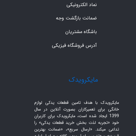
نماد الکترونیکی
ضمانت بازگشت وجه
باشگاه مشتریان
آدرس فروشگاه فیزیکی
​مایکرویدک
مایکرویدک با هدف تامین قطعات یدکی لوازم
خانگی برای تعمیرکاران بصورت آنلاین در سال
1399 ایجاد شده است، مایکرویدک برای کاربران
خود «تجربه لذت بخش خرید قطعات یدکی» را
تداعی میکند. «ارسال سریع»، «ضمانت بهترین
قیمت» و «تضمین اصل بودن کالا» سه اصل اولیه