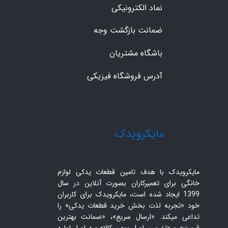
نماد الکترونیکی
ضمانت بازگشت وجه
باشگاه مشتریان
آدرس فروشگاه فیزیکی
​مایکرویدک
مایکرویدک با هدف تامین قطعات یدکی لوازم
خانگی برای تعمیرکاران بصورت آنلاین در سال
1399 ایجاد شده است، مایکرویدک برای کاربران
خود «تجربه لذت بخش خرید قطعات یدکی» را
تداعی میکند. «ارسال سریع»، «ضمانت بهترین
قیمت» و «تضمین اصل بودن کالا» سه اصل اولیه