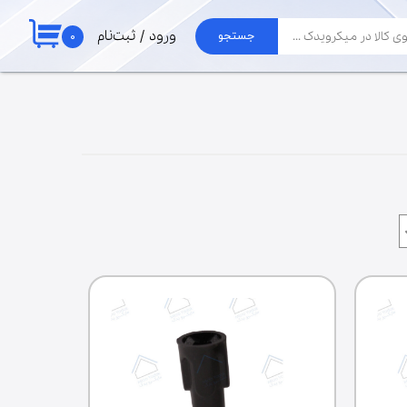
۰
ورود
/
ثبت‌نام
جستجو
حساب کاربری من
لوازم جارو
تغییر گذر واژه
برد جاروبرقی الجی
موتور جاروبرقی
سفارشات
لوله و خرطومی
خروج از حساب
پاکت جارو برقی
کاربری