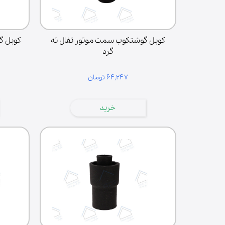
درب | پنل
فیوز | دیود | لامپ | فیوز حرارتی
آون توستر
کوبل گوشتکوب سمت موتور تفال ته
کوبل گو
میکروسوییچ
گرد
زبانه
المنت | لامپ حرارتی
۶۴,۲۴۷ تومان
لوازم مخلوط کن
پارچ مخلوط کن
خرید
قطعات مخلوط‌کن
دنده مخلوط‌کن
گوشت‌کوب برقی
لوازم آسیاب و همزن