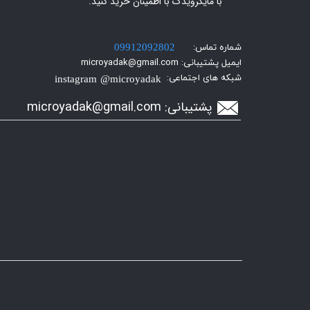
با مایکرویدک با اطمینان خرید کنید.​​​​​​​
شماره تماس:
09912092802
ایمیل پشتیبانی: microyadak@gmail.com
شبکه های اجتماعی:
instagram @microyadak
پشتیبانی:
icroyadak@gmail.com
m