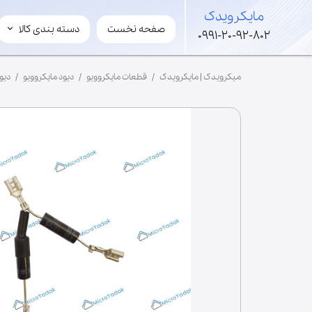
​مایکرویدک
صفحه نخست
دسته بندی کالا
​مایکرویدک
0991-20-92-802
لوازم مایکروویو و سولاردوم
میکرویدک | مایکرویدک
قطعات مایکروویو
دیود مایکروویو
دیود 
قطعات های ولتاژ
لوازم جانبی مایکروفر
مگنترون
ترانس
برد
خازن
شفت
فن
موتور گردان
ریل گردان
سینی کف