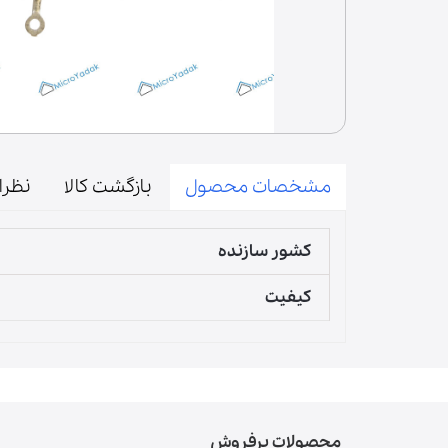
درب | پنل
فیوز | دیود | لامپ | فیوز حرارتی
آون توستر
میکروسوییچ
زبانه
المنت | لامپ حرارتی
لوازم مخلوط کن
مشخصات محصول
بازگشت کالا
نظرا
پارچ مخلوط کن
قطعات مخلوط‌کن
کشور سازنده
دنده مخلوط‌کن
کیفیت
گوشت‌کوب برقی
لوازم آسیاب و همزن
محصولات پرفروش