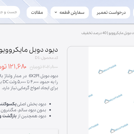
درخواست تعمیر
سفارش قطعه
مقالات
سفارش قطعه
لوازم چرخ گوشت
دوبل مایکروویو | 40 درصد تخفیف
تیغ
سفارش عمده
مارپیچ
فروش قطعه به میکرویدک
دیود دوبل مایکروویو | 40 درصد تخف
کد محصول: D1
۱۲۱,۶۸۰ تومان
۲۰۲,۸۰۰ تومان
دیود دوبل 6X2Pl در م
را 
برای ایجاد امواج گرمایی نیاز دارد.
دیود بخش اصلی
یکسوکننده 
بدون دیود سالم، مگنترون
دیود همچنین از
بازگشت ول