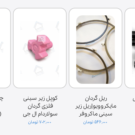
خازن سولاردام ال 
ریل گردان 
کوپل زیر سینی 
مایکروویو|ریل زیر 
فلزی گردان 
فیش بزرگ 1.1 
سینی ماکروفر
سولاردام ال جی 
میکروفاراد 2100 
اصلی کره‌ای
۵۴۶,۰۰۰ تومان
۷۰۲,۰۰۰ تومان