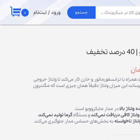
۰
ورود
/
ثبت‌نام
جستجو
حساب کاربری من
لوازم جارو
تغییر گذر واژه
برد جاروبرقی الجی
موتور جاروبرقی
سفارشات
یف
لوله و خرطومی
خروج از حساب
پاکت جارو برقی
کاربری
دار ولتاژ بالا همراه با ترانسفورماتور و خازن کار می‌کند تا ولتاژ خروجی
به حدود ۴,۰۰۰ تا ۵,۰۰۰ ولت DC برساند؛ این میزان ولتاژ دقیقاً همان چیزی است که مگنترون
ولتاژ بالا
در مدار مایکروویو است.
ولتاژ کافی دریافت نمی‌کند
و دستگاه
گرما تولید نمی‌کند
.
تاژ ناخواسته
به بخش‌های حساس مدار جلوگیری می‌کند.