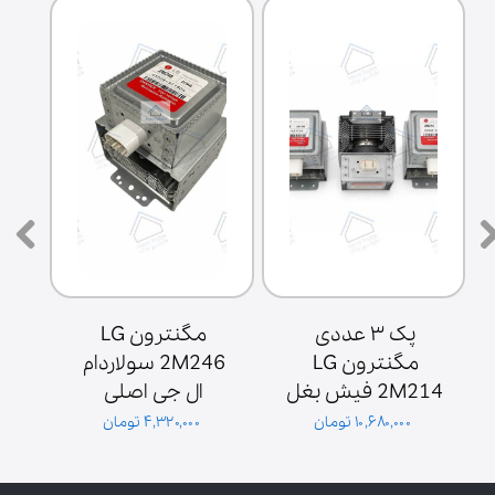
پک ۳ عددی 
مگنترون LG 
مگنترون LG 
2M246 سولاردام 
2M214 فیش بغل 
ال جی اصلی 
ش
پایه سولاردوم 
گلدیران توان 1000 
۱۰,۶۸۰,۰۰۰ تومان
۴,۳۲۰,۰۰۰ تومان
گلدیران
وات فیش بغل