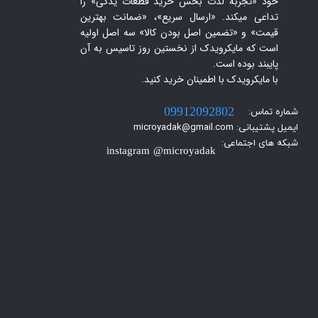
خود «تجربه لذت بخش خرید قطعات یدکی» را
تداعی میکند. «ارسال سریع»، «ضمانت بهترین
قیمت» و «تضمین اصل بودن کالا» سه اصل اولیه
است که مایکرویدک از نخستین روز تاسیس به آن
پایبند بوده است.
با مایکرویدک با اطمینان خرید کنید.​​​​​​​
شماره تماس:
09912092802
ایمیل پشتیبانی: microyadak@gmail.com
شبکه های اجتماعی:
instagram @microyadak