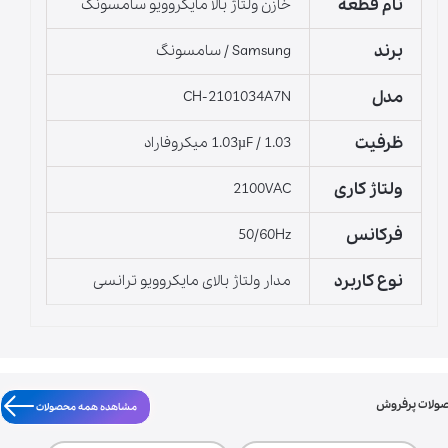
نام قطعه
خازن ولتاژ بالا مایکروویو سامسونگ
برند
Samsung / سامسونگ
مدل
CH-2101034A7N
ظرفیت
1.03µF / 1.03 میکروفاراد
ولتاژ کاری
2100VAC
فرکانس
50/60Hz
نوع کاربرد
مدار ولتاژ بالای مایکروویو ترانسی
ولات پرفروش
مشاهده همه محصولات