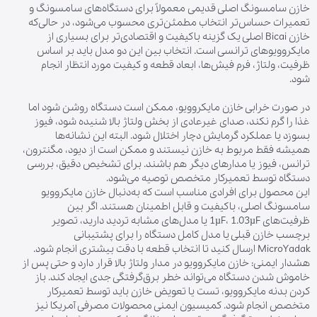
خازن سامسونگ اصلی قدیمی معمولاً برای دستگاه‌های سامسونگ و
تعمیرات حساس‌تر انتخاب مطمئن‌تری محسوب می‌شود، در حالی‌که
خازن Bicai اصلی یک گزینه باکیفیت و اقتصادی‌تر برای بسیاری از
مایکروویوهای ترانسی است. انتخاب بین این دو مدل باید بر اساس
ظرفیت، ولتاژ، فرم فیش‌ها، ابعاد قطعه و کیفیت مورد انتظار انجام
شود.
در صورت خرابی خازن مایکروویو، ممکن است دستگاه روشن شود اما
غذا را گرم نکند، صدای غیرعادی از بخش ولتاژ بالا شنیده شود، فیوز
بسوزد یا عملکرد گرمایش دچار اختلال شود. البته این نشانه‌ها
همیشه فقط مربوط به خازن نیستند و ممکن است از دیود، مگنترون،
ترانس، فیوز یا مدارهای دیگر هم باشند. برای تشخیص دقیق، بررسی
دستگاه توسط تعمیرکار متخصص توصیه می‌شود.
این محصول برای افرادی مناسب است که به‌دنبال خازن مایکروویو
سامسونگ اصلی، باکیفیت و قابل اطمینان هستند. اگر بین
ظرفیت‌های 1µF، 1.03µF یا مدل‌های مشابه تردید دارید، تصویر
برچسب خازن قبلی یا مدل کامل دستگاه را برای پشتیبانی
MicroYadak ارسال کنید تا انتخاب قطعه با دقت بیشتری انجام شود.
هشدار ایمنی: خازن مایکروویو در مدار ولتاژ بالا قرار دارد و حتی پس از
خاموش شدن دستگاه می‌تواند خطر برق‌گرفتگی جدی ایجاد کند. باز
کردن بدنه مایکروویو، تست یا تعویض خازن باید توسط تعمیرکار
متخصص انجام شود. کمیسیون ایمنی محصولات مصرفی آمریکا نیز