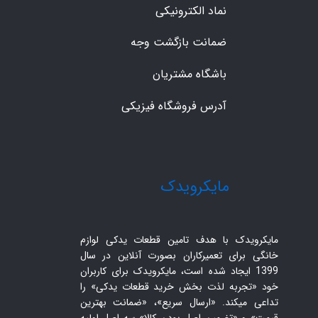
نماد الکترونیکی
ضمانت بازگشت وجه
باشگاه مشتریان
آدرس فروشگاه فیزیکی
​مایکرویدک
مایکرویدک با هدف تامین قطعات یدکی لوازم
خانگی برای تعمیرکاران بصورت آنلاین در سال
1399 ایجاد شده است، مایکرویدک برای کاربران
خود «تجربه لذت بخش خرید قطعات یدکی» را
تداعی میکند. «ارسال سریع»، «ضمانت بهترین
قیمت» و «تضمین اصل بودن کالا» سه اصل اولیه