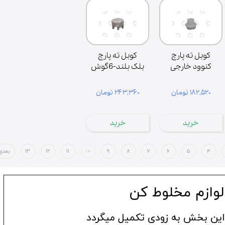
کوبل ته پارچ
کوبل ته پارچ
کنوود خارجی
بلک بلند-6گوش
۱۸۲,۵۲۰ تومان
۲۴۳,۳۶۰ تومان
خرید
خرید
۴
۵
۶
۷
۸
۹
۱۰
۱۱
۱۲
۱۳
بعدی
لوازم مخلوط کن
این بخش به زودی تکمیل میگردد​​​​​​​