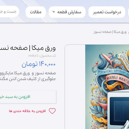
درخواست تعمیر
سفارش قطعه
مقالات
سفارش قطعه
لوازم چرخ گوشت
ورق میکا | صفحه نسوز
تیغ
سفارش عمده
مارپیچ
فروش قطعه به میکرویدک
ورق میکا | صفحه نسو
کد محصول: mika1
۱۴۰,۰۰۰ تومان
صفحه نسوز و ورق میکا مایکروویو 
جلوگیری از کثیف شدن آنتن مگنت
افزودن به سبد خر
افزودن به علاقه مندی ها