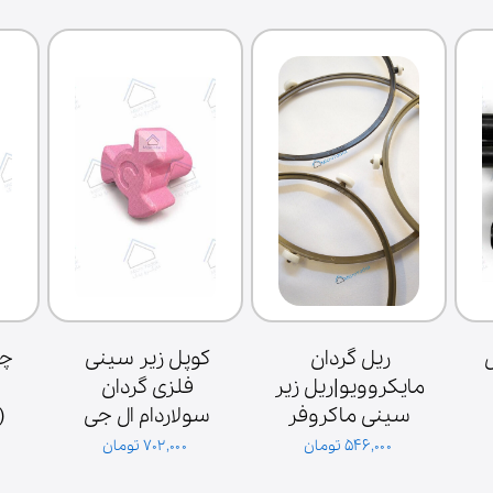
خازن سولاردام ال 
ریل گردان 
کوپل زیر سینی 
مایکروویو|ریل زیر 
فلزی گردان 
فیش بزرگ 1.1 
سینی ماکروفر
سولاردام ال جی 
میکروفاراد 2100 
اصلی کره‌ای
۵۴۶,۰۰۰ تومان
۷۰۲,۰۰۰ تومان