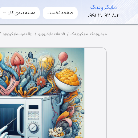
​مایکرویدک
صفحه نخست
دسته بندی کالا
​مایکرویدک
0991-20-92-802
لوازم مایکروویو و سولاردوم
میکرویدک | مایکرویدک
قطعات مایکروویو
زبانه درب مایکروویو
قطعات های ولتاژ
لوازم جانبی مایکروفر
مگنترون
ترانس
برد
خازن
شفت
فن
موتور گردان
ریل گردان
سینی کف