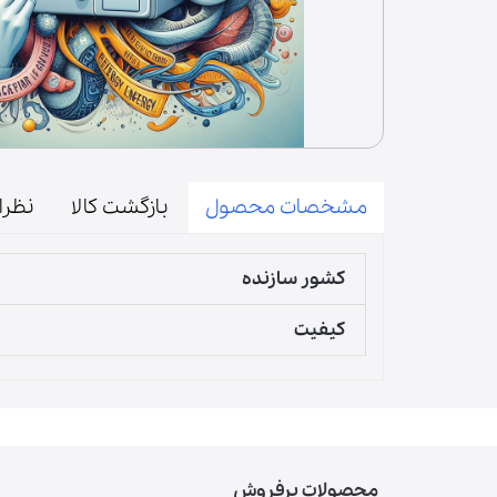
درب | پنل
فیوز | دیود | لامپ | فیوز حرارتی
آون توستر
میکروسوییچ
زبانه
المنت | لامپ حرارتی
لوازم مخلوط کن
مشخصات محصول
بازگشت کالا
نظرا
پارچ مخلوط کن
قطعات مخلوط‌کن
کشور سازنده
دنده مخلوط‌کن
کیفیت
گوشت‌کوب برقی
لوازم آسیاب و همزن
محصولات پرفروش