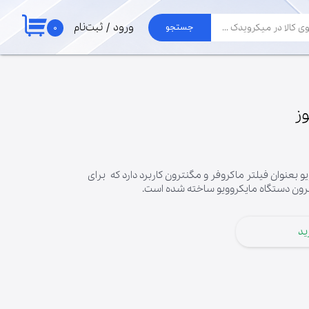
۰
ورود
/
ثبت‌نام
جستجو
حساب کاربری من
لوازم جارو
تغییر گذر واژه
برد جاروبرقی الجی
موتور جاروبرقی
سفارشات
ز
لوله و خرطومی
خروج از حساب
پاکت جارو برقی
کاربری
بعنوان فیلتر ماکروفر و مگنترون کاربرد دارد که برای
رون دستگاه مایکروویو ساخته شده است.
ید