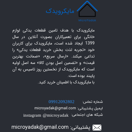
​مایکرویدک
مایکرویدک با هدف تامین قطعات یدکی لوازم
خانگی برای تعمیرکاران بصورت آنلاین در سال
1399 ایجاد شده است، مایکرویدک برای کاربران
خود «تجربه لذت بخش خرید قطعات یدکی» را
تداعی میکند. «ارسال سریع»، «ضمانت بهترین
قیمت» و «تضمین اصل بودن کالا» سه اصل اولیه
است که مایکرویدک از نخستین روز تاسیس به آن
پایبند بوده است.
با مایکرویدک با اطمینان خرید کنید.​​​​​​​
شماره تماس:
09912092802
ایمیل پشتیبانی: microyadak@gmail.com
شبکه های اجتماعی:
instagram @microyadak
پشتیبانی:
icroyadak@gmail.com
m