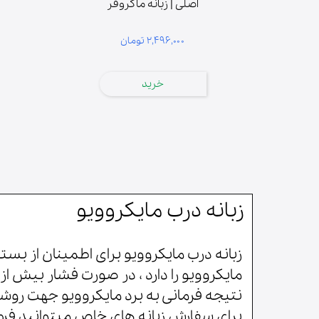
درب | پنل
اصلی | زبانه ماکروفر
فیوز | دیود | لامپ | فیوز حرارتی
۲,۴۹۶,۰۰۰ تومان
آون توستر
میکروسوییچ
خرید
زبانه
المنت | لامپ حرارتی
لوازم مخلوط کن
پارچ مخلوط کن
قطعات مخلوط‌کن
دنده مخلوط‌کن
زبانه درب مایکروویو
گوشت‌کوب برقی
لوازم آسیاب و همزن
زبانه درب مایکروویو برای اطمینان از ب
مایکروویو را دارد ، در صورت فشار بیش ا
نتیجه فرمانی به برد مایکروویو جهت روش
برای سفارش زبانه های خاص میتوانید فرم