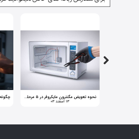
نحوه تعویض مگنترون مایکروفر در 5 مرحله ساده
۱۳ اسفند ۰۳