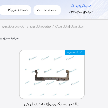
​مایکرویدک
صفحه نخست
دسته بندی کالا
​مایکرویدک
0991-20-92-802
لوازم مایکروویو و سولاردوم
میکرویدک | مایکرویدک
قطعات مایکروویو
زبانه درب مایکروویو
قطعات های ولتاژ
لوازم جانبی مایکروفر
مرتب سازی بر
مگنترون
ترانس
تعداد محدود
برد
خازن
شفت
فن
موتور گردان
ریل گردان
سینی کف
زبانه درب مایکروویو|زبانه درب ال جی