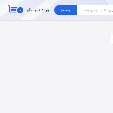
۰
ورود
/
ثبت‌نام
جستجو
حساب کاربری من
لوازم جارو
تغییر گذر واژه
برد جاروبرقی الجی
موتور جاروبرقی
سفارشات
لوله و خرطومی
خروج از حساب
پاکت جارو برقی
کاربری