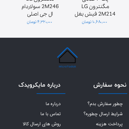
مگنترون LG 
2M246 سولاردام 
2M214 فیش بغل 
ال جی اصلی 
ش
پایه سولاردوم 
گلدیران توان 1000 
۱۰,۶۸۰,۰۰۰ تومان
۴,۳۲۰,۰۰۰ تومان
گلدیران
وات فیش بغل
نحوه سفارش
درباره مایکرویدک
چطور سفارش بدم؟
درباره ما
شرایط ارسال چطوره؟
تماس با ما
پرداخت هزینه
روش های ارسال کالا