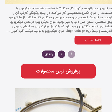
مایکروویو و سولاردوم چگونه کار میکند؟ www.microyadak.ir مایکروویو با
استفاده از امواج الکترومغناطیسی کار می‌کند. در اینجا چگونگی کارکرد آن را
توسط مایکرویدک توضیح می‌دهیم و بررسی میکنیم که استفاده از مایکروویو
برای سلامتی انسان ضرر دارد یا خیر تولید امواج مایکروویو: در داخل مایکروویو،
قطعه ای به نام مگنترون وجود دارد که با تبدیل برق شهری به امواج رادیویی
قدرتمند و ولتاژ زیاد high voltage، امواج مایکروویو را تولید میکند. گرم کردن …
ادامه مطلب
۱
۲
بعدی
پرفروش ترین محصولات