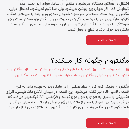
اختلال در عملکرد دستگاه می‌شود و علائم آن شامل موارد زیر است: عدم
گرمایش غذا: اگر مایکروویو روشن می‌شود ولی غذا گرم نمی‌شود، احتمال خرابی
مگنترون زیاد است. صداهای غیرعادی: شنیدن صدای وزوز بلند یا غیرعادی هنگام
کارکرد مایکروویو. بو یا دود سوختگی: در صورت خرابی مگنترون، ممکن است بوی
سوختگی یا دود از دستگاه خارج شود. جریان یا جرقه‌های غیرعادی: ممکن است
مایکروویو جرقه بزند یا قطع و وصل شود.
ادامه مطلب
مگنترون چگونه کار میکند؟
۱۲ اردیبهشت ۰۳
تعمیرات لوازم خانگی
،
تعمیر مایکروویو
مگنترون
،
کارکرد مگنترون
،
خرابی مگنترون
،
علت خراب شدن مگنترون
،
تعمیر مگنترون
مگنترون وظیفه گرم کردن مواد غذایی را در مایکروویو به عهده دارد. به این
قطعه، لامپ خلاء نیز گفته می‌شود. این قطعه در میدان الکترومغناطیسی، انرژی
الکتریکی را تبدیل به امواج با طول موج کوتاه و فرکانس 2/4 گیگاهرتز می‌کند که
در اثر برخورد این امواج با سطوح ماده با انرژی جنبشی ایجاد شده میان مولکولها
باعث گرم شدن غذا می‌شود. برای کار کردن مگنترون به ولتاژ زیادی نیاز داریم تا
…
ادامه مطلب