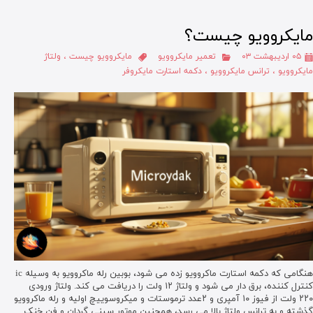
مایکروویو چیست؟
۰۵ اردیبهشت ۰۳
تعمیر مایکروویو
مایکروویو چیست
،
ولتاژ
مایکروویو
،
ترانس مایکروویو
،
دکمه استارت مایکروفر
هنگامی که دکمه استارت ماکروویو زده می شود، بوبین رله ماکروویو به وسیله ic
کنترل کننده، برق دار می شود و ولتاژ ۱۲ ولت را دریافت می کند. ولتاژ ورودی
۲۲۰ ولت از فیوز ۱۰ آمپری و ۲عدد ترموستات و میکروسوییچ اولیه و رله ماکروویو
گذشته و به ترانس ولتاژ بالا می رسد، همچنین موتور سینی گردان و فن خنک