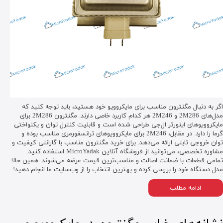
اگر به دنبال مگنترون مناسب برای مایکروویو خود هستید، باید توجه کنید که
مدل‌های 2M286 و 2M246 هر کدام کاربرد خاصی دارند. مگنترون 2M286 برای
مایکروویوهای اینورتر ال‌جی طراحی شده است و قابلیت کنترل توان و یکنواختی
گرما را دارد. در مقابل، 2M246 برای مایکروویوهای ترانسفورمری مناسب بوده و
توان خروجی ثابتی ارائه می‌دهد. برای خرید مگنترون مناسب با گارانتی کیفیت و
مشاوره تخصصی، می‌توانید از فروشگاه آنلاین MicroYadak استفاده کنید.
تمامی قطعات با ضمانت اصالت و مناسب‌ترین قیمت عرضه می‌شوند. همین حالا
مدل دستگاه خود را بررسی کرده و بهترین انتخاب را از وب‌سایت ما انجام دهید!
ادامه مطلب