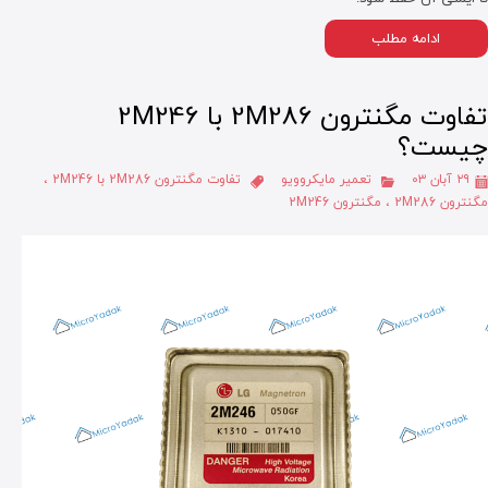
ادامه مطلب
تفاوت مگنترون 2M286 با 2M246
چیست؟
۲۹ آبان ۰۳
تعمیر مایکروویو
تفاوت مگنترون 2M286 با 2M246
،
مگنترون 2M286
،
مگنترون 2M246