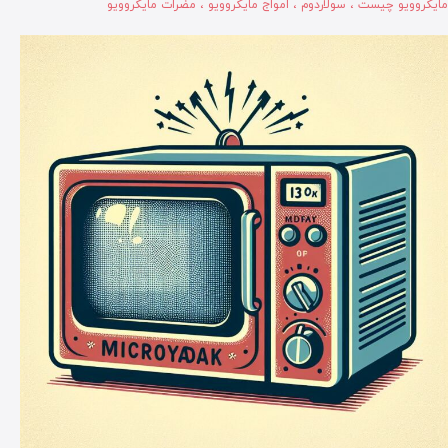
مایکروویو چیست
،
سولاردوم
،
امواج مایکروویو
،
مضرات مایکروویو