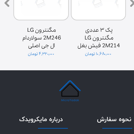
پک ۳ عددی 
مگنترون LG 
مگنترون LG 
2M246 سولاردام 
2M214 فیش بغل 
ال جی اصلی 
ش
پایه سولاردوم 
گلدیران توان 1000 
۱۰,۶۸۰,۰۰۰ تومان
۴,۳۲۰,۰۰۰ تومان
گلدیران
وات فیش بغل
نحوه سفارش
درباره مایکرویدک