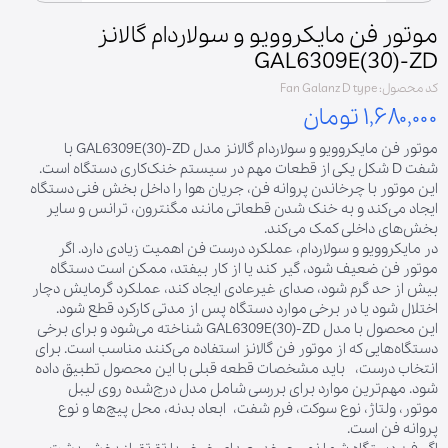
موتور فن مایکروویو و سولاردام گالانز
GAL6309E(30)-ZD
کد محصول: Fan Galanz D type
۱,۶۸۰,۰۰۰ تومان
موتور فن مایکروویو و سولاردام گالانز مدل GAL6309E(30)-ZD با
شفت D شکل یکی از قطعات مهم در سیستم خنک‌کاری دستگاه است.
این موتور با چرخاندن پروانه فن، جریان هوا را داخل بخش فنی دستگاه
ایجاد می‌کند و به خنک شدن قطعاتی مانند مگنترون، ترانس و سایر
بخش‌های داخلی کمک می‌کند.
در مایکروویو و سولاردام، عملکرد درست فن اهمیت زیادی دارد. اگر
موتور فن ضعیف شود، گیر کند یا از کار بیفتد، ممکن است دستگاه
بیش از حد گرم شود، صدای غیرعادی ایجاد کند، عملکرد گرمایش دچار
اختلال شود یا در برخی موارد دستگاه پس از مدتی کارکرد قطع شود.
این محصول با مدل GAL6309E(30)-ZD شناخته می‌شود و برای برخی
دستگاه‌هایی که از موتور فن گالانز استفاده می‌کنند مناسب است. برای
انتخاب درست، باید مشخصات قطعه قبلی با این محصول تطبیق داده
شود. مهم‌ترین موارد برای بررسی شامل مدل درج‌شده روی لیبل
موتور، ولتاژ، نوع سوکت، فرم شفت، ابعاد بدنه، محل پیچ‌ها و نوع
پروانه فن است.