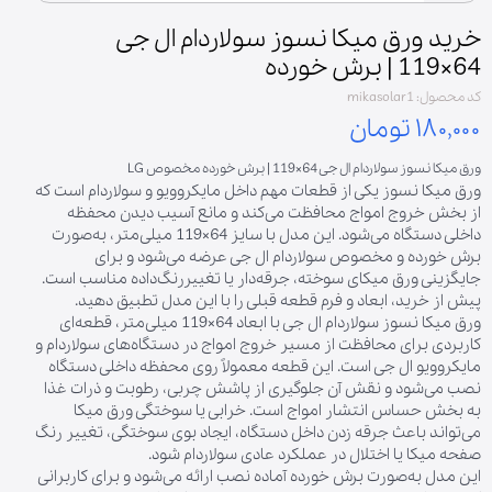
خرید ورق میکا نسوز سولاردام ال جی
64×119 | برش خورده
کد محصول: mikasolar1
۱۸۰,۰۰۰ تومان
ورق میکا نسوز سولاردام ال جی 64×119 | برش خورده مخصوص LG
ورق میکا نسوز یکی از قطعات مهم داخل مایکروویو و سولاردام است که
از بخش خروج امواج محافظت می‌کند و مانع آسیب دیدن محفظه
داخلی دستگاه می‌شود. این مدل با سایز 64×119 میلی‌متر، به‌صورت
برش خورده و مخصوص سولاردام ال جی عرضه می‌شود و برای
جایگزینی ورق میکای سوخته، جرقه‌دار یا تغییررنگ‌داده مناسب است.
پیش از خرید، ابعاد و فرم قطعه قبلی را با این مدل تطبیق دهید.
ورق میکا نسوز سولاردام ال جی با ابعاد 64×119 میلی‌متر، قطعه‌ای
کاربردی برای محافظت از مسیر خروج امواج در دستگاه‌های سولاردام و
مایکروویو ال جی است. این قطعه معمولاً روی محفظه داخلی دستگاه
نصب می‌شود و نقش آن جلوگیری از پاشش چربی، رطوبت و ذرات غذا
به بخش حساس انتشار امواج است. خرابی یا سوختگی ورق میکا
می‌تواند باعث جرقه زدن داخل دستگاه، ایجاد بوی سوختگی، تغییر رنگ
صفحه میکا یا اختلال در عملکرد عادی سولاردام شود.
این مدل به‌صورت برش خورده آماده نصب ارائه می‌شود و برای کاربرانی