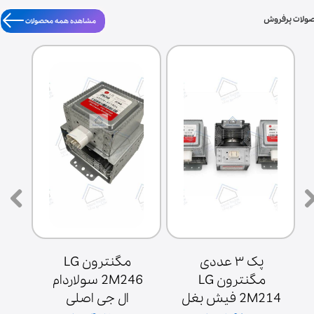
ولات پرفروش
مشاهده همه محصولات
پک ۳ عددی 
مگنترون LG 
مگنترون LG 
2M246 سولاردام 
2M214 فیش بغل 
ال جی اصلی 
ش