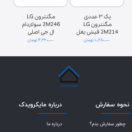
پک ۳ عددی 
مگنترون LG 
مگنترون LG 
2M246 سولاردام 
2M214 فیش بغل 
ال جی اصلی 
ش
پایه سولاردوم 
گلدیران توان 1000 
۱۰,۶۸۰,۰۰۰ تومان
۴,۳۲۰,۰۰۰ تومان
گلدیران
وات فیش بغل
نحوه سفارش
درباره مایکرویدک
چطور سفارش بدم؟
درباره ما