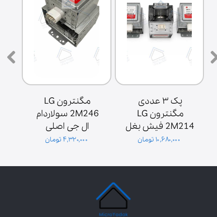
پک ۳ عددی 
مگنترون LG 
مگنترون LG 
2M246 سولاردام 
2M214 فیش بغل 
ال جی اصلی 
ش
پایه سولاردوم 
گلدیران توان 1000 
۱۰,۶۸۰,۰۰۰ تومان
۴,۳۲۰,۰۰۰ تومان
گلدیران
وات فیش بغل