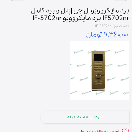
برد مایکروویو ال جی |پنل و برد کامل
IF5702nr|برد مایکروویو IF-5702nr
کد محصول: IF-5702nr
۹,۳۶۰,۰۰۰ تومان
افزودن به سبد خرید
افزودن به علاقه مندی ها