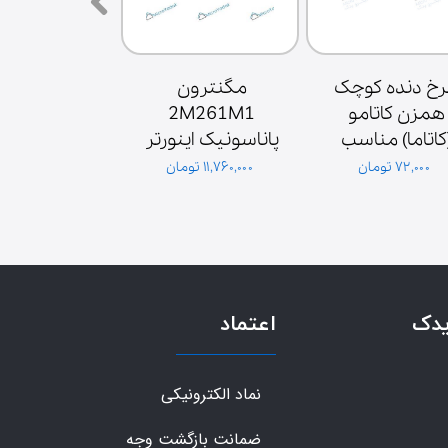
چرخ دنده کوچک 
مگنترون 
همزن کاتامو 
2M261M1 
(کاتاما) مناسب 
پاناسونیک اینورتر 
موتور همزن
اصلی
۷۲,۰۰۰ تومان
۱۱,۷۶۰,۰۰۰ تومان
۳,۶۰۰,۰۰۰ تومان
گلدیران
یدک
اعتماد
نماد الکترونیکی
ضمانت بازگشت وجه