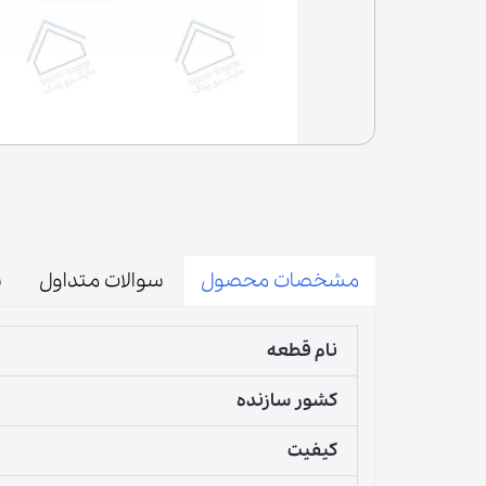
درب | پنل
فیوز | دیود | لامپ | فیوز حرارتی
آون توستر
میکروسوییچ
زبانه
المنت | لامپ حرارتی
لوازم مخلوط کن
پارچ مخلوط کن
قطعات مخلوط‌کن
مشخصات محصول
سوالات متداول
س
دنده مخلوط‌کن
گوشت‌کوب برقی
نام قطعه
لوازم آسیاب و همزن
کشور سازنده
کیفیت