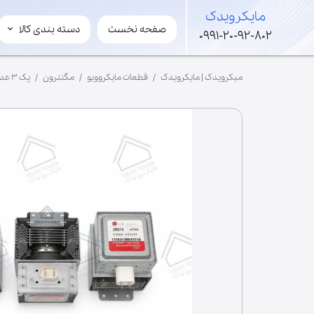
​مایکرویدک
صفحه نخست
دسته بندی کالا
​مایکرویدک
0991-20-92-802
لوازم مایکروویو و سولاردوم
میکرویدک | مایکرویدک
قطعات مایکروویو
مگنترون
پک ۳ عددی مگنترون LG 2M214 فیش بغل پایه سولاردوم گلدیران
قطعات های ولتاژ
لوازم جانبی مایکروفر
مگنترون
ترانس
برد
خازن
شفت
فن
موتور گردان
ریل گردان
سینی کف