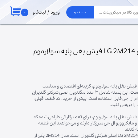
۰
ورود
/
ثبت‌نام
جستجو
حساب کاربری من
لوازم جارو
تغییر گذر واژه
برد جاروبرقی الجی
موتور جاروبرقی
سفارشات
پک ۳ عددی مگنترون LG 2M214 فیش بغل پایه سولاردوم
لوله و خرطومی
خروج از حساب
پاکت جارو برقی
کاربری
پک ۳ عددی مگنترون LG 2M214 فیش بغل پایه سولاردوم، گزینه‌ای اقتصادی و مناسب
تعمیرکاران مایکروویو و سولاردام است. این بسته شامل ۳ عدد مگنترون اصلی شرکتی گلدیران
ام ال جی قابل استفاده است. پیش از خرید، کد قطعه قبلی،
ا بررسی کنید.
پک ۳ عددی مگنترون LG 2M214 فیش بغل پایه سولاردوم، برای تعمیرکارانی طراحی شده که
و مایکروویو ال جی سروکار دارند و می‌خواهند این قطعه
 کنند.
این بسته شامل ۳ عدد مگنترون LG 2M214 اصلی شرکتی گلدیران است. مدل 2M214 یکی از