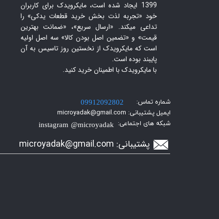
1399 ایجاد شده است، مایکرویدک برای کاربران
خود «تجربه لذت بخش خرید قطعات یدکی» را
تداعی میکند. «ارسال سریع»، «ضمانت بهترین
قیمت» و «تضمین اصل بودن کالا» سه اصل اولیه
است که مایکرویدک از نخستین روز تاسیس به آن
پایبند بوده است.
با مایکرویدک با اطمینان خرید کنید.​​​​​​​
شماره تماس:
09912092802
ایمیل پشتیبانی: microyadak@gmail.com
شبکه های اجتماعی:
instagram @microyadak
پشتیبانی:
icroyadak@gmail.com
m