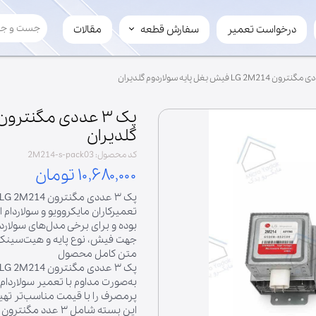
درخواست تعمیر
سفارش قطعه
مقالات
سفارش قطعه
لوازم چرخ گوشت
تیغ
سفارش عمده
مارپیچ
فروش قطعه به میکرویدک
گلدیران
کد محصول: 2M214-s-pack03
۱۰,۶۸۰,۰۰۰ تومان
بوده و برای برخی مدل‌های سولارد
جهت فیش، نوع پایه و هیت‌سینک ر
متن کامل محصول
به‌صورت مداوم با تعمیر سولاردام 
پرمصرف را با قیمت مناسب‌تر تهیه