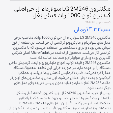
مگنترون LG 2M246 سولاردام ال جی اصلی
گلدیران توان 1000 وات فیش بغل
کد محصول: 2M246
۴,۳۲۰,۰۰۰ تومان
مگنترون LG 2M246 سولاردام ال جی توان 1000 وات، مناسب برخی
مدل‌های سولاردام و مایکروویو ترانسی ال جی است. این قطعه از نوع
فیش بغل بوده و برای دستگاه‌هایی استفاده می‌شود که با مگنترون
ترانسی کار می‌کنند. محصول ارائه‌شده در MicroYadak اصلی شرکتی
گلدیران بوده و دارای هولوگرام و ضمانت اصالت کالا است.
مگنترون 2M246 وظیفه تولید امواج مایکروویو و ایجاد گرمایش داخل
دستگاه را بر عهده دارد. در صورت خرابی این قطعه، معمولاً دستگاه
غذا را گرم نمی‌کند، قدرت گرمایش کاهش پیدا می‌کند یا عملکرد
گرم‌کردن و پخت دچار اختلال می‌شود. این مدل با مگنترون‌های اینورتر
مانند 2M286 تفاوت دارد و نباید بدون بررسی فنی به‌جای مدل‌های
دیگر نصب شود.
پیش از خرید مگنترون 2M246 ال جی، کد روی قطعه قبلی، شکل
پایه‌ها، جهت فیش‌ها، محل نصب و جهت هیت‌سینک یا رادیاتور
خنک‌کننده را بررسی کنید. اگر بین مدل‌های 2M246، 2M214 یا
2M286 تردید دارید، تصویر مگنترون قبلی یا مدل کامل دستگاه را برای