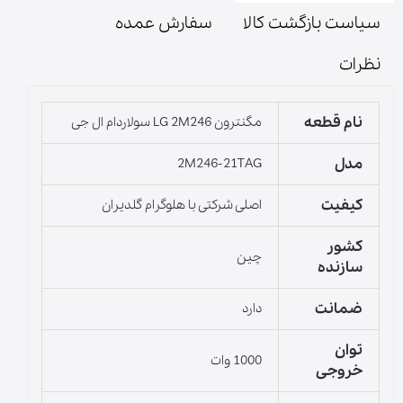
سیاست بازگشت کالا
سفارش عمده
نظرات
نام قطعه
مگنترون LG 2M246 سولاردام ال جی
مدل
2M246-21TAG
کیفیت
اصلی شرکتی با هلوگرام گلدیران
کشور
چین
سازنده
ضمانت
دارد
توان
1000 وات
خروجی