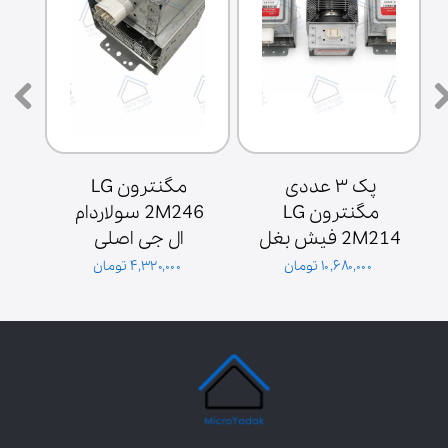
پک ۳ عددی 
مگنترون LG 
مگنترون LG 
2M246 سولاردام 
2M214 فیش بغل 
ال جی اصلی 
ش
پایه سولاردوم 
گلدیران توان 1000 
۱۰,۶۸۰,۰۰۰ تومان
۴,۳۲۰,۰۰۰ تومان
گلدیران
وات فیش بغل