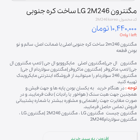
مگنترون LG 2M246 ساخت کره جنوبی
کد محصول: 2M246 korea
۱۰,۴۴۰,۰۰۰ تومان
Only ۱ left
مگنترون 2m246 ساخت کره جنوبی اصلی با ضمانت اصل، سالم و نو
بودن قطعه
مگنترون ال جی|مگنترون اصلی مایکروویو ال جی | لامپ مگنترون ال
جی| لامپ ماکروفر |مگنترون ماکروفر|مگنترون سولاردام ال جی|
مگنترون 246 سولاردام را میتوانید از فروشگاه اینترنتی مایکرویدک
تهییه کنید
توجه :
در هنگام خرید به یکسان بودن پایه ها و جهت فیش و
همچنین جهت هیت سنک ( هواخور یا رادیات ) دقت فرمایید. و در
صورت مغایرت جهت راهنمایی و مشاوره بیشتر با شماره پشتیبانی
فروش تماس حاصل فرمایید.
مگنترون چیست مگنترون LG ، مگنترون 2M246 |مگنترون LG ،
مگنترون سولاردام2M246
افزودن به سبد خرید