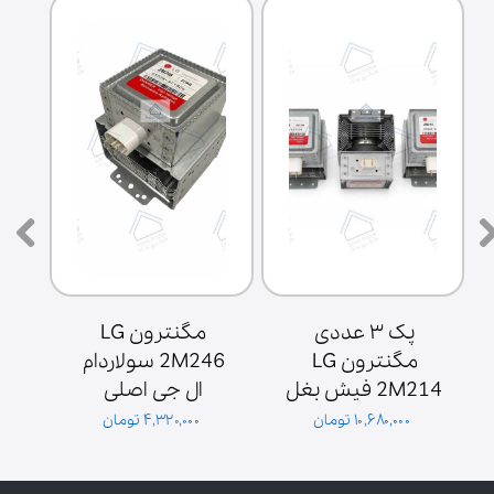
پک ۳ عددی 
مگنترون LG 
مگنترون LG 
2M246 سولاردام 
2M214 فیش بغل 
ال جی اصلی 
ش
پایه سولاردوم 
گلدیران توان 1000 
۱۰,۶۸۰,۰۰۰ تومان
۴,۳۲۰,۰۰۰ تومان
گلدیران
وات فیش بغل