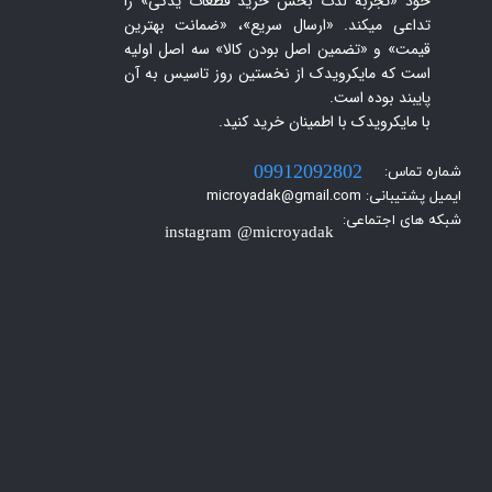
خود «تجربه لذت بخش خرید قطعات یدکی» را
تداعی میکند. «ارسال سریع»، «ضمانت بهترین
قیمت» و «تضمین اصل بودن کالا» سه اصل اولیه
است که مایکرویدک از نخستین روز تاسیس به آن
پایبند بوده است.
با مایکرویدک با اطمینان خرید کنید.​​​​​​​
شماره تماس:
09912092802
ایمیل پشتیبانی: microyadak@gmail.com
شبکه های اجتماعی:
instagram @microyadak