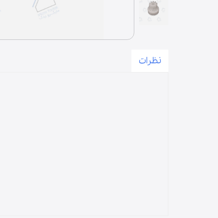
درب | پنل
فیوز | دیود | لامپ | فیوز حرارتی
آون توستر
میکروسوییچ
نظرات
زبانه
المنت | لامپ حرارتی
لوازم مخلوط کن
پارچ مخلوط کن
قطعات مخلوط‌کن
دنده مخلوط‌کن
گوشت‌کوب برقی
لوازم آسیاب و همزن