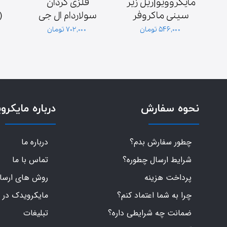
مایکروویو|ریل زیر 
فلزی گردان 
فیش بزرگ 1.1 
سینی ماکروفر
سولاردام ال جی 
میکروفاراد 2100 
اصلی کره‌ای
۵۴۶,۰۰۰ تومان
۷۰۲,۰۰۰ تومان
نحوه سفارش
درباره مایکرو
چطور سفارش بدم؟
درباره ما
شرایط ارسال چطوره؟
تماس با ما
پرداخت هزینه
روش های ارسال 
چرا به شما اعتماد کنم؟
مایکرویدک در 
ضمانت چه شرایطی داره؟
تبلیغات