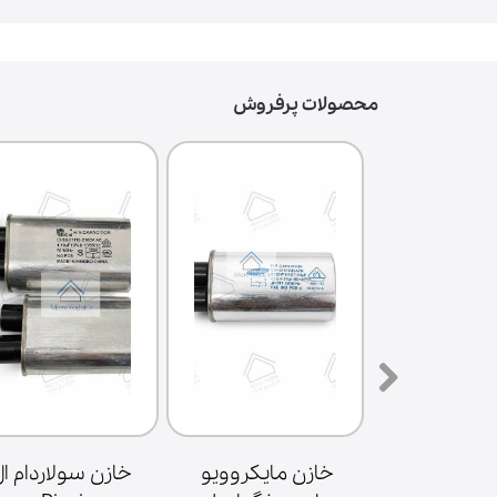
محصولات پرفروش
سه پایه فلزی 
خازن مایکروویو 