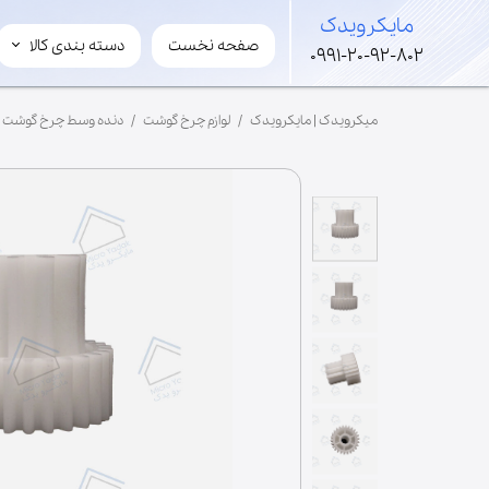
​مایکرویدک
صفحه نخست
دسته بندی کالا
​مایکرویدک
0991-20-92-802
لوازم مایکروویو و سولاردوم
میکرویدک | مایکرویدک
لوازم چرخ گوشت
دنده وسط چرخ گوشت کنوود d
قطعات های ولتاژ
لوازم جانبی مایکروفر
مگنترون
ترانس
برد
خازن
شفت
فن
موتور گردان
ریل گردان
سینی کف