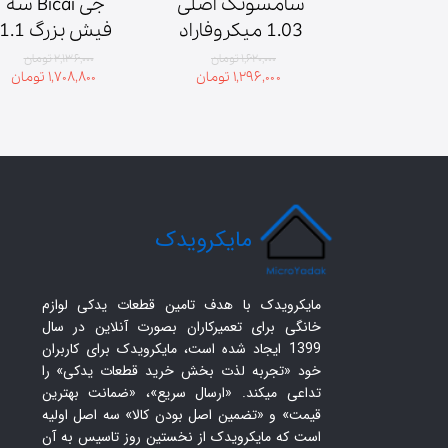
دوحالته 
سامسونگ اصلی 
جی Bicai سه 
مایکروویو قطر 
1.03 میکروفاراد 
2100 ولت
۱,۴ تومان
۱,۶۲۰,۰۰۰ تومان
۲,۱۳۶,۰۰۰ تومان
۱,۲۹۶,۰۰۰ تومان
۱,۷۰۸,۸۰۰ تومان
ولت
​مایکرویدک
مایکرویدک با هدف تامین قطعات یدکی لوازم
خانگی برای تعمیرکاران بصورت آنلاین در سال
1399 ایجاد شده است، مایکرویدک برای کاربران
خود «تجربه لذت بخش خرید قطعات یدکی» را
تداعی میکند. «ارسال سریع»، «ضمانت بهترین
قیمت» و «تضمین اصل بودن کالا» سه اصل اولیه
است که مایکرویدک از نخستین روز تاسیس به آن