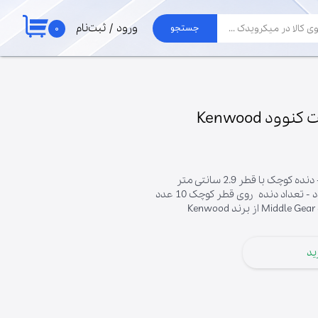
۰
ورود
/
ثبت‌نام
جستجو
حساب کاربری من
لوازم جارو
تغییر گذر واژه
برد جاروبرقی الجی
موتور جاروبرقی
سفارشات
 Kenwood
لوله و خرطومی
خروج از حساب
پاکت جارو برقی
کاربری
K
ید