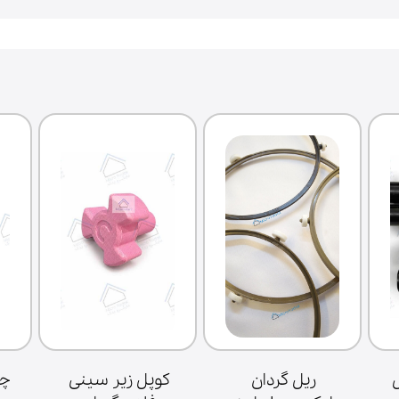
خازن سولاردام ال 
ریل گردان 
کوپل زیر سینی 