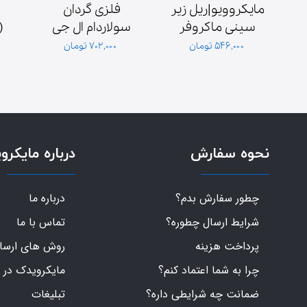
مایکروویو|ریل زیر 
فلزی گردان 
فیش بزرگ 1.1 
سینی ماکروفر
سولاردام ال جی 
میکروفاراد 2100 
اصلی کره‌ای
۵۴۶,۰۰۰ تومان
۷۰۲,۰۰۰ تومان
نحوه سفارش
درباره مایکرو
چطور سفارش بدم؟
درباره ما
شرایط ارسال چطوره؟
تماس با ما
پرداخت هزینه
روش های ارسال 
چرا به شما اعتماد کنم؟
مایکرویدک در 
ضمانت چه شرایطی داره؟
تبلیغات