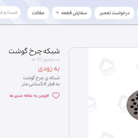
درخواست تعمیر
سفارش قطعه
مقالات
سفارش قطعه
لوازم چرخ گوشت
تیغ
سفارش عمده
مارپیچ
فروش قطعه به میکرویدک
شبکه چرخ گوشت
کد محصول: sh-22
به زودی
شبکه ی چرخ گوشت
به قطر 5.6سانتی متر
افزودن به علاقه مندی ها