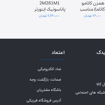
همزن کاتامو 
2M261M1 
(کاتاما) مناسب 
پاناسونیک اینورتر 
موتور همزن
اصلی
۷۲,۰۰۰ تومان
۱۱,۷۶۰,۰۰۰ تومان
۳,۶۰۰,۰۰۰ تومان
گلدیران
یدک
اعتماد
نماد الکترونیکی
ضمانت بازگشت وجه
کالا
باشگاه مشتریان
شبکه های اجتماعی
آدرس فروشگاه فیزیکی