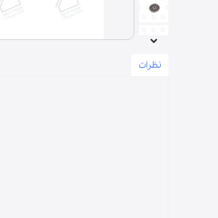
درب | پنل
فیوز | دیود | لامپ | فیوز حرارتی
آون توستر
میکروسوییچ
زبانه
نظرات
المنت | لامپ حرارتی
لوازم مخلوط کن
پارچ مخلوط کن
قطعات مخلوط‌کن
دنده مخلوط‌کن
گوشت‌کوب برقی
لوازم آسیاب و همزن