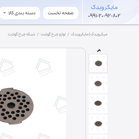
​مایکرویدک
صفحه نخست
دسته بندی کالا
​مایکرویدک
0991-20-92-802
لوازم مایکروویو و سولاردوم
میکرویدک | مایکرویدک
لوازم چرخ گوشت
شبکه چرخ گوشت
قطعات های ولتاژ
لوازم جانبی مایکروفر
مگنترون
ترانس
برد
خازن
شفت
فن
موتور گردان
ریل گردان
سینی کف