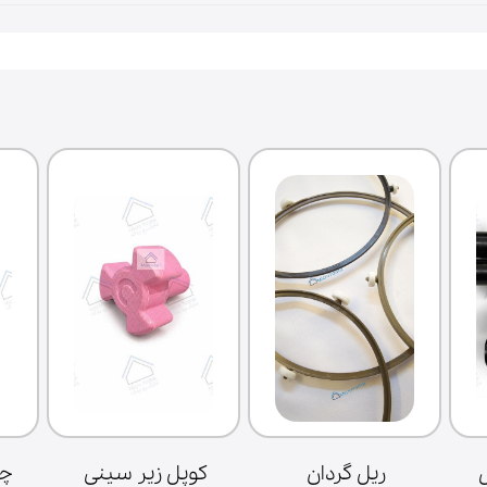
خازن سولاردام ال 
ریل گردان 
کوپل زیر سینی 