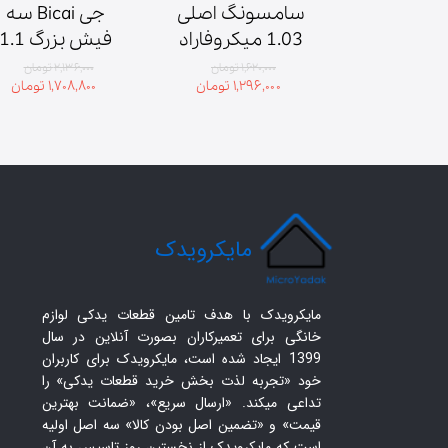
دوحالته 
سامسونگ اصلی 
جی Bicai سه 
مایکروویو قطر 
1.03 میکروفاراد 
2100 ولت
۱,۴ تومان
۱,۶۲۰,۰۰۰ تومان
۲,۱۳۶,۰۰۰ تومان
۱,۲۹۶,۰۰۰ تومان
۱,۷۰۸,۸۰۰ تومان
ولت
​مایکرویدک
مایکرویدک با هدف تامین قطعات یدکی لوازم
خانگی برای تعمیرکاران بصورت آنلاین در سال
1399 ایجاد شده است، مایکرویدک برای کاربران
خود «تجربه لذت بخش خرید قطعات یدکی» را
تداعی میکند. «ارسال سریع»، «ضمانت بهترین
قیمت» و «تضمین اصل بودن کالا» سه اصل اولیه
است که مایکرویدک از نخستین روز تاسیس به آن