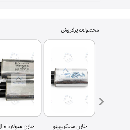
محصولات پرفروش
سه پایه فلزی 
خازن مایکروویو 