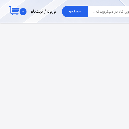
۰
ورود
/
ثبت‌نام
جستجو
حساب کاربری من
لوازم جارو
تغییر گذر واژه
برد جاروبرقی الجی
موتور جاروبرقی
سفارشات
لوله و خرطومی
خروج از حساب
پاکت جارو برقی
کاربری