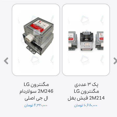
پک ۳ عددی 
مگنترون LG 
مگنترون LG 
2M246 سولاردام 
2M214 فیش بغل 
ال جی اصلی 
ش
پایه سولاردوم 
گلدیران توان 1000 
۱۰,۶۸۰,۰۰۰ تومان
۴,۳۲۰,۰۰۰ تومان
گلدیران
وات فیش بغل