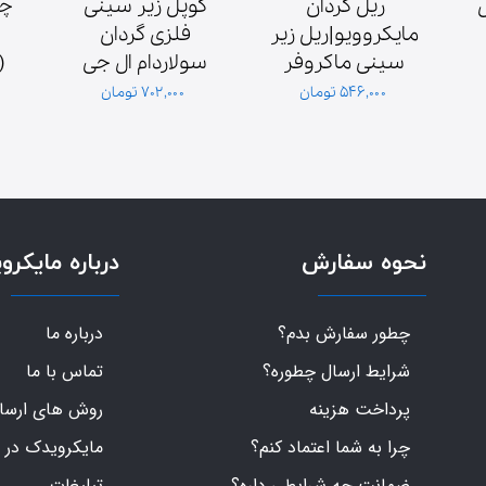
خازن سولاردام ال 
ریل گردان 
کوپل زیر سینی 
مایکروویو|ریل زیر 
فلزی گردان 
فیش بزرگ 1.1 
سینی ماکروفر
سولاردام ال جی 
میکروفاراد 2100 
اصلی کره‌ای
۵۴۶,۰۰۰ تومان
۷۰۲,۰۰۰ تومان
نحوه سفارش
درباره مایکرو
چطور سفارش بدم؟
درباره ما
شرایط ارسال چطوره؟
تماس با ما
پرداخت هزینه
روش های ارسال 
چرا به شما اعتماد کنم؟
مایکرویدک در 
ضمانت چه شرایطی داره؟
تبلیغات