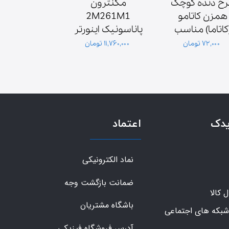
چرخ دنده کوچک 
مگنترون 
همزن کاتامو 
2M261M1 
(کاتاما) مناسب 
پاناسونیک اینورتر 
موتور همزن
اصلی
۷۲,۰۰۰ تومان
۱۱,۷۶۰,۰۰۰ تومان
۳,۶۰۰,۰۰۰ تومان
گلدیران
یدک
اعتماد
نماد الکترونیکی
ضمانت بازگشت وجه
کالا
باشگاه مشتریان
شبکه های اجتماعی
آدرس فروشگاه فیزیکی