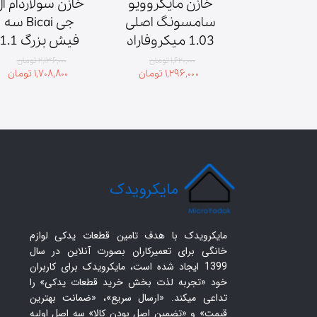
سه پایه فلزی 
خازن مایکروویو 
دوحالته 
سامسونگ اصلی 
جی Bicai سه 
مایکروویو قطر 
1.03 میکروفاراد 
2100 ولت
۱,۴ تومان
۱,۶۲۰,۰۰۰ تومان
۲,۱۳۶,۰۰۰ تومان
۱,۲۹۶,۰۰۰ تومان
۱,۷۰۸,۸۰۰ تومان
ولت
​مایکرویدک
مایکرویدک با هدف تامین قطعات یدکی لوازم
خانگی برای تعمیرکاران بصورت آنلاین در سال
1399 ایجاد شده است، مایکرویدک برای کاربران
خود «تجربه لذت بخش خرید قطعات یدکی» را
تداعی میکند. «ارسال سریع»، «ضمانت بهترین
قیمت» و «تضمین اصل بودن کالا» سه اصل اولیه