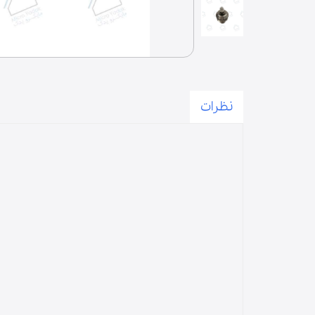
درب | پنل
فیوز | دیود | لامپ | فیوز حرارتی
آون توستر
میکروسوییچ
زبانه
نظرات
المنت | لامپ حرارتی
لوازم مخلوط کن
پارچ مخلوط کن
قطعات مخلوط‌کن
دنده مخلوط‌کن
گوشت‌کوب برقی
لوازم آسیاب و همزن