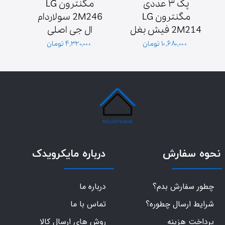
پک ۳ عددی 
مگنترون LG 
مگنترون LG 
2M246 سولاردام 
2M214 فیش بغل 
ال جی اصلی 
ش
پایه سولاردوم 
گلدیران توان 1000 
۱۰,۶۸۰,۰۰۰ تومان
۴,۳۲۰,۰۰۰ تومان
گلدیران
وات فیش بغل
نحوه سفارش
درباره مایکرویدک
چطور سفارش بدم؟
درباره ما
شرایط ارسال چطوره؟
تماس با ما
پرداخت هزینه
روش های ارسال کالا