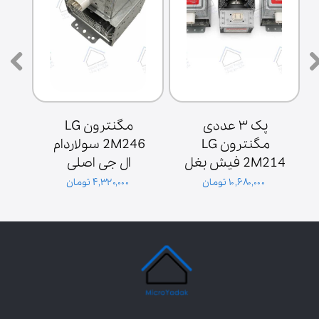
پک ۳ عددی 
مگنترون LG 
مگنترون LG 
2M246 سولاردام 
2M214 فیش بغل 
ال جی اصلی 
ش
پایه سولاردوم 
گلدیران توان 1000 
۱۰,۶۸۰,۰۰۰ تومان
۴,۳۲۰,۰۰۰ تومان
گلدیران
وات فیش بغل