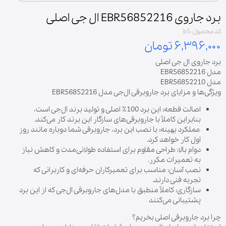
برد جاروی EBR56852216 ال جی اصلی
کد محصول: b5
۶,۳۹۶,۰۰۰ تومان
برد جاروی ال جی اصلی
مدل EBR56852216
مدل EBR56852210
ویژگی‌ها و مزایای برد جاروبرقی ال‌جی مدل EBR56852216
اصالت قطعه: این برد 100٪ اصلی و تولید برند ال‌جی است،
بنابراین کاملاً با جاروبرقی‌های سازگار این برند کار می‌کند.
عملکرد بهینه: با نصب این برد، جاروبرقی شما دوباره مانند روز
اول کار خواهد کرد.
دوام بالا: طراحی مقاوم برای استفاده طولانی‌مدت و کاهش نیاز
به تعمیرات مکرر.
نصب آسان: مناسب برای تعمیرکاران حرفه‌ای و کاربرانی که
تجربه فنی دارند.
سازگاری: کاملاً منطبق با مدل‌های جاروبرقی ال‌جی که از این برد
پشتیبانی می‌کنند
چرا برد جاروبرقی اصلی بخریم؟