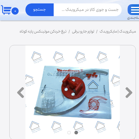
جستجو
۰
حساب کاربری من
ه‌بندی
تغییر گذر واژه
میکرویدک | مایکرویدک
لوازم جارو برقی
تیغ خردکن مولینکس پایه کوتاه
سفارشات
خروج از حساب کاربری