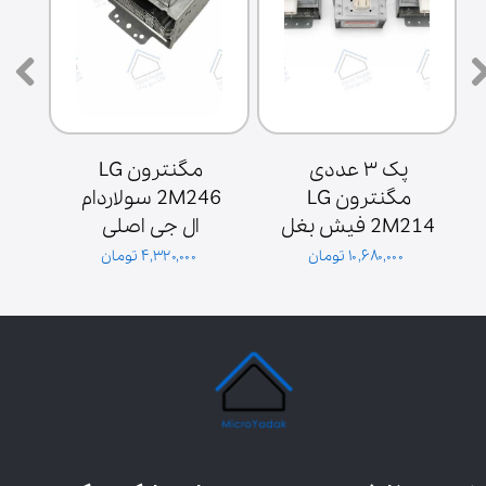
پک ۳ عددی 
مگنترون LG 
مگنترون LG 
2M246 سولاردام 
2M214 فیش بغل 
ال جی اصلی 
ش
پایه سولاردوم 
گلدیران توان 1000 
۱۰,۶۸۰,۰۰۰ تومان
۴,۳۲۰,۰۰۰ تومان
گلدیران
وات فیش بغل