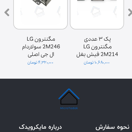
پک ۳ عددی 
مگنترون LG 
مگنترون LG 
2M246 سولاردام 
2M214 فیش بغل 
ال جی اصلی 
ش
پایه سولاردوم 
گلدیران توان 1000 
۱۰,۶۸۰,۰۰۰ تومان
۴,۳۲۰,۰۰۰ تومان
گلدیران
وات فیش بغل
نحوه سفارش
درباره مایکرویدک