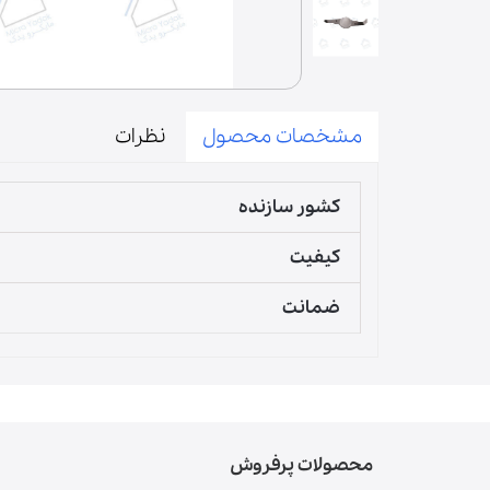
درب | پنل
فیوز | دیود | لامپ | فیوز حرارتی
آون توستر
میکروسوییچ
مشخصات محصول
نظرات
زبانه
المنت | لامپ حرارتی
لوازم مخلوط کن
کشور سازنده
پارچ مخلوط کن
کیفیت
قطعات مخلوط‌کن
دنده مخلوط‌کن
ضمانت
گوشت‌کوب برقی
لوازم آسیاب و همزن
محصولات پرفروش