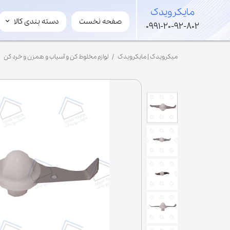
​مایکرویدک
صفحه نخست
دسته بندی کالا
​مایکرویدک
0991-20-92-802
لوازم مایکروویو و سولاردوم
میکرویدک | مایکرویدک
لوازم مخلوط کن و آسیاب و همزن و خرد کن
قطعات های ولتاژ
لوازم جانبی مایکروفر
مگنترون
ترانس
برد
خازن
شفت
فن
موتور گردان
ریل گردان
سینی کف