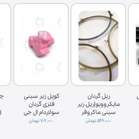
خازن سولاردام ال 
ریل گردان 
کوپل زیر سینی 
مایکروویو|ریل زیر 
فلزی گردان 
فیش بزرگ 1.1 
سینی ماکروفر
سولاردام ال جی 
میکروفاراد 2100 
اصلی کره‌ای
۵۴۶,۰۰۰ تومان
۷۰۲,۰۰۰ تومان