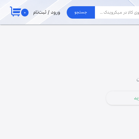
۰
ورود
/
ثبت‌نام
جستجو
حساب کاربری من
لوازم جارو
تغییر گذر واژه
برد جاروبرقی الجی
موتور جاروبرقی
سفارشات
لوله و خرطومی
خروج از حساب
پاکت جارو برقی
کاربری
ن
ید