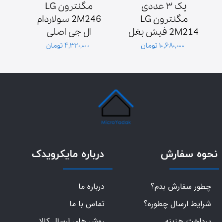
پک ۳ عددی 
مگنترون LG 
مگنترون LG 
2M246 سولاردام 
2M214 فیش بغل 
ال جی اصلی 
ش
پایه سولاردوم 
گلدیران توان 1000 
۱۰,۶۸۰,۰۰۰ تومان
۴,۳۲۰,۰۰۰ تومان
گلدیران
وات فیش بغل
نحوه سفارش
درباره مایکرویدک
چطور سفارش بدم؟
درباره ما
شرایط ارسال چطوره؟
تماس با ما
پرداخت هزینه
روش های ارسال کالا