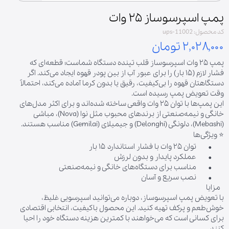
پمپ اسپرسوساز ۲۵ وات
کد محصول: ups-11002
۲,۰۲۸,۰۰۰ تومان
پمپ ۲۵ وات اسپرسوساز قلب تپنده دستگاه شماست؛ قطعه‌ای که
فشار لازم (۱۵ بار) را برای عبور آب از بین پودر قهوه ایجاد می‌کند. اگر
دستگاهتان قهوه را بی‌کیفیت، رقیق یا بدون کرما آماده می‌کند، احتمالاً
وقت تعویض پمپ رسیده است.
این پمپ‌ها با توان ۲۵ وات واقعی ساخته شده‌اند و برای اکثر مدل‌های
خانگی و نیمه‌صنعتی از برندهای محبوب مثل نوا (Nova)، مباشی
(Mebashi)، دلونگی (Delonghi) و جیمیلای (Gemilai) مناسب هستند.
⭐ ویژگی‌ها
• توان ۲۵ وات با فشار استاندارد ۱۵ بار
• عملکرد پایدار و بدون لرزش
• مناسب برای دستگاه‌های خانگی و نیمه‌صنعتی
• نصب سریع و آسان
مزایا
با تعویض پمپ اسپرسوساز، دوباره می‌توانید اسپرسویی غلیظ،
خوش‌طعم و پرکف تهیه کنید. این محصول باکیفیت، انتخابی اقتصادی
برای کسانی است که می‌خواهند با کمترین هزینه دستگاه خود را احیا
کنند