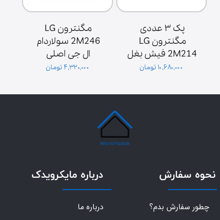
پک ۳ عددی 
مگنترون LG 
مگنترون LG 
2M246 سولاردام 
2M214 فیش بغل 
ال جی اصلی 
ش
پایه سولاردوم 
گلدیران توان 1000 
۱۰,۶۸۰,۰۰۰ تومان
۴,۳۲۰,۰۰۰ تومان
گلدیران
وات فیش بغل
نحوه سفارش
درباره مایکرویدک
چطور سفارش بدم؟
درباره ما