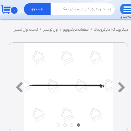
جستجو
۰
حساب کاربری من
ه‌بندی
تغییر گذر واژه
میکرویدک | مایکرویدک
قطعات مایکروویو
آون توستر
المنت آوان تستر
سفارشات
خروج از حساب کاربری