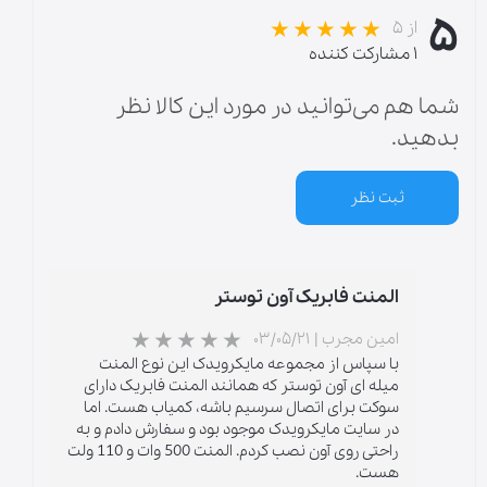
۵
از ۵
۱ مشارکت کننده
شما هم می‌توانید در مورد این کالا نظر
بدهید.
ثبت نظر
المنت فابریک آون توستر
امین مجرب
|
۰۳/۰۵/۲۱
با سپاس از مجموعه مایکرویدک این نوع المنت
میله ای آون توستر که همانند المنت فابریک دارای
سوکت برای اتصال سرسیم باشه، کمیاب هست. اما
در سایت مایکرویدک موجود بود و سفارش دادم و به
★
★
★
راحتی روی آون نصب کردم. المنت 500 وات و 110 ولت
هست.