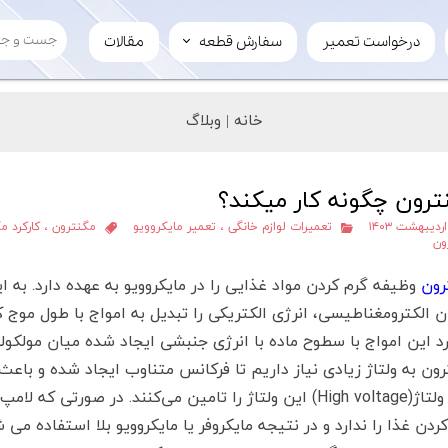
درخواست تعمیر
سفارش قطعه
مقالات
سفارش قطعه
لوازم چرخ گوشت
خانه |
وبلاگ
تیغ
سفارش عمده
مارپیچ
فروش قطعه به میکرویدک
ترون چگونه کار میکند؟
تعمیرات لوازم خانگی
،
تعمیر مایکروویو
مگنترون
،
کارکرد م
ون
رون
وظیفه گرم کردن مواد غذایی را در مایکروویو به عهده دارد. به ا
د این امواج با سطوح ماده با انرژی جنبشی ایجاد شده میان مولکول
رون به ولتاژ زیادی نیاز داریم تا فرکانس متناوب ایجاد شده و باع
های ولتاژ(High voltage) این ولتاژ را تامین می‌کنند. در ص
ردن غذا را ندارد و در نتیجه مایکروفر یا مایکروویو بلا استفاده می