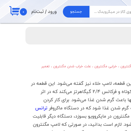
۰
ورود
/
ثبت‌نام
جستجو
حساب کاربری من
لوازم جارو
تغییر گذر واژه
برد جاروبرقی الجی
موتور جاروبرقی
سفارشات
لوله و خرطومی
خروج از حساب
پاکت جارو برقی
کاربری
گنترون
،
خرابی مگنترون
،
علت خراب شدن مگنترون
،
تعمیر
ین قطعه، لامپ خلاء نیز گفته می‌شود. این قطعه در
میدان الکترومغناطیسی، انرژی الکتریکی را تبدیل به امواج با طول موج کوتاه و فرکانس 2/4 گیگاهرتز می‌کند که در اثر
ها باعث گرم شدن غذا می‌شود. برای کار کردن
ث گرم شدن غذا شود که در دستگاه ماکروفر
ترانس‌
ورتی که لامپ مگنترون در مایکروویو بسوزد، دستگاه دیگر قابلیت
 شود. لازم است بدانید، در صورتی که لامپ مگنترون