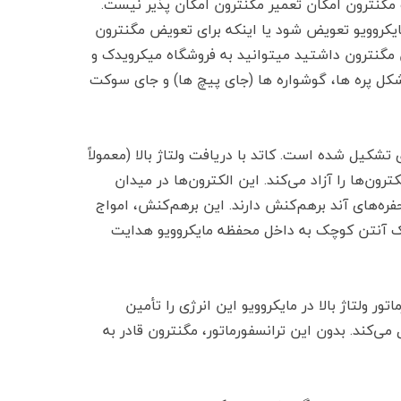
 مگنترون امکان تعمیر مگنترون امکان پذیر نیست.
روویو تعویض شود یا اینکه برای تعویض مگنترون
مگنترون داشتید میتوانید به فروشگاه میکرویدک و
 شکل پره ها، گوشواره ها (جای پیچ ها) و جای سوکت
تشکیل شده است. کاتد با دریافت ولتاژ بالا (معمولاً
لوازم قهوه‌ساز
 الکترون‌ها را آزاد می‌کند. این الکترون‌ها در میدان
ره‌های آند برهم‌کنش دارند. این برهم‌کنش، امواج
ی‌کند که از طریق یک آنتن کوچک به داخل محفظه مایکروویو هدایت
ور ولتاژ بالا در مایکروویو این انرژی را تأمین
 ولتاژ مستقیم (DC) با شدت بالا تبدیل می‌کند. بدون این ترانسفورماتور، مگنترون قادر به