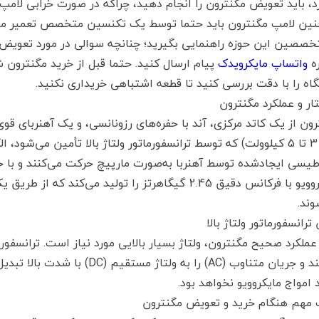
د، باید تعویض مگنترون را انجام دهید، چراکه در صورت خرابی لامپ
ین لامپ مگنترون باید حتما توسط یک تکنسین متخصص تعمیر مایک
تخصصین این حوزه راهنمایی بگیرید؛ چنانچه سوالی در مورد تعویض 
ه
واتساپ مایکرویدک
پیام ارسال کنید. حتما قبل از خرید مگنترون
اه را با دقت بررسی کنید تا قطعه اشتباهی خریداری نکنید.
ار و عملکرد مگنترون
ون از یک کاتد مرکزی، آند با حفره‌های رزونانسی، و یک آهنربای قوی 
لوازم خانگی
بین 3 تا 5 کیلوولت) که توسط ترانسفورماتور ولتاژ بالا تأمین می‌شود،
طیسی ایجادشده توسط آهنربا به‌صورت مارپیچ حرکت می‌کنند و با حف
مایکروویو با فرکانس دقیق 2.45 گیگاهرتز را تولید م
وند.
رانسفورماتور ولتاژ بالا
عملکرد صحیح مگنترون، ولتاژ بسیار بالایی مورد نیاز است. ترانسفورمات
می‌کند و جریان متناوب (AC) را به
 امواج مایکروویو نخواهد بود.
 مهم هنگام خرید و تعویض مگنترون