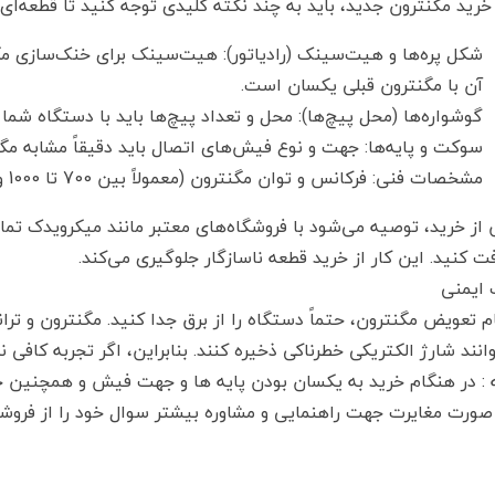
خرید مگنترون جدید، باید به چند نکته کلیدی توجه کنید تا قطعه‌ای
شکل پره‌ها و هیت‌سینک (رادیاتور): هیت‌سینک برای خنک‌سازی
آن با مگنترون قبلی یکسان است.
گوشواره‌ها (محل پیچ‌ها): محل و تعداد پیچ‌ها باید با دستگاه شما 
سوکت و پایه‌ها: جهت و نوع فیش‌های اتصال باید دقیقاً مشابه مگ
مشخصات فنی: فرکانس و توان مگنترون (معمولاً بین 700 تا 1000 وات) باید با مایکروویو شما مطابقت داشته باشد.
از خرید، توصیه می‌شود با فروشگاه‌های معتبر مانند میکرویدک تما
ت کنید. این کار از خرید قطعه ناسازگار جلوگیری می‌کند.
مگنترون LG 2M286 
 ایمنی
اینورتر (اصلی شرکتی 
 تعویض مگنترون، حتماً دستگاه را از برق جدا کنید. مگنترون و تر
 با هلوگرام)
انند شارژ الکتریکی خطرناکی ذخیره کنند. بنابراین، اگر تجربه کافی 
۴, تومان
 : در هنگام خرید به یکسان بودن پایه ها و جهت فیش و همچنین ج
 صورت مغایرت جهت راهنمایی و مشاوره بیشتر سوال خود را از فروش