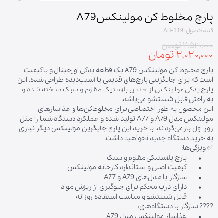
پارچ مخلوط کن مولینکسA79
کد محصول: AB-119
۲,۵۲۰,۰۰۰ تومان
۲,۰۲۰,۰۰۰ تومان
پارچ مخلوط کن مولینکس A79 یک قطعه یدکی اورجینال و باکیفیت
است که برای جایگزینی پارچ‌های قدیمی یا آسیب‌دیده طراحی شده. این
پارچ یدکی مولینکس از جنس پلاستیک مقاوم و سبک ساخته شده و
به راحتی قابل شستشو می‌باشد.
این محصول به طور اختصاصی برای مخلوط‌کن‌ها و غذاسازهای
مولینکس مدل A79 و A77 تولید شده و عملکرد دستگاه شما را مثل
روز اول بازمی‌گرداند. با خرید این پارچ جایگزین مولینکس دیگر نیازی
به خرید دستگاه جدید نخواهید داشت.
✅ ویژگی‌ها:
• پارچ پلاستیکی مقاوم و سبک
• کیفیت اصلی و استاندارد کارخانه مولینکس
• سازگار با مدل‌های A79 و A77
• دارای درب محکم برای جلوگیری از ریزش مواد
• قابل شستشو و مناسب استفاده روزانه
???? سازگار با دستگاه‌های:
• غذاساز مولینکس مدل A79