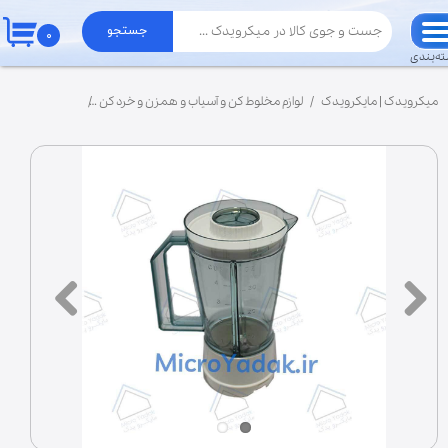
جستجو
۰
حساب کاربری من
ه‌بندی
تغییر گذر واژه
میکرویدک | مایکرویدک
لوازم مخلوط کن و آسیاب و همزن و خرد کن
انواع پارچ مخلوط
سفارشات
خروج از حساب کاربری