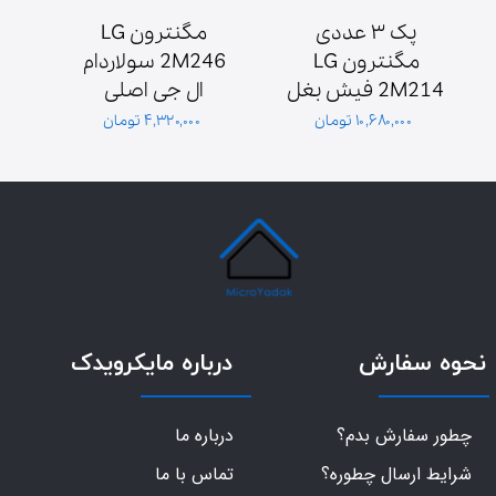
پک ۳ عددی 
مگنترون LG 
مگنترون LG 
2M246 سولاردام 
2M214 فیش بغل 
ال جی اصلی 
ش
پایه سولاردوم 
گلدیران توان 1000 
۱۰,۶۸۰,۰۰۰ تومان
۴,۳۲۰,۰۰۰ تومان
گلدیران
وات فیش بغل
نحوه سفارش
درباره مایکرویدک
چطور سفارش بدم؟
درباره ما
شرایط ارسال چطوره؟
تماس با ما