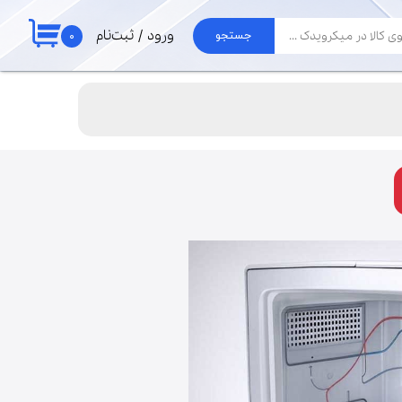
۰
ورود
/
ثبت‌نام
جستجو
حساب کاربری من
لوازم جارو
تغییر گذر واژه
برد جاروبرقی الجی
موتور جاروبرقی
سفارشات
لوله و خرطومی
خروج از حساب
پاکت جارو برقی
کاربری