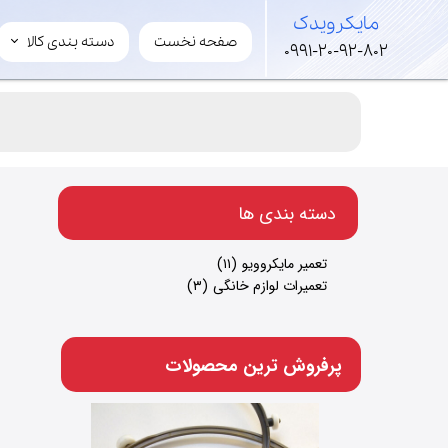
​مایکرویدک
صفحه نخست
دسته بندی کالا
​مایکرویدک
0991-20-92-802
لوازم مایکروویو و سولاردوم
قطعات های ولتاژ
لوازم جانبی مایکروفر
مگنترون
​دسته بندی ها
ترانس
برد
تعمیر مایکروویو
(۱۱)
خازن
تعمیرات لوازم خانگی
(۳)
شفت
فن
موتور گردان
پرفروش ترین محصولات
ریل گردان
سینی کف