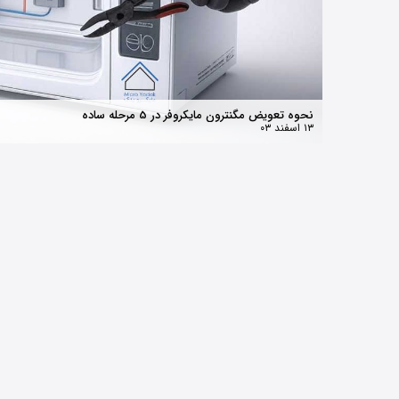
اع، قیمت و تشخیص خرید قطعه اصلی
راهنمای
۲۸ بهمن ۰۴
لوازم خانگی
مگنترون LG 2M286 
اینورتر (اصلی شرکتی 
ان با هلوگرام)
۴,۶۰۰, تومان