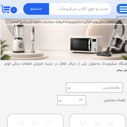
جستجو
۰
حساب کاربری من
ه‌بندی
خرید قطعات یدکی لوازم خانگی | مایکروویو (ماکروفر)، سولاردام، مخلوط کن و چرخ گوشت
تغییر گذر واژه
سفارشات
خروج از حساب کاربری
شگاه میکرویدک به‌عنوان یکی از مراکز فعال در زمینه فروش قطعات یدکی لوازم
ش بیشتر
گی، مجموعه‌ای از قطعات تخصصی دستگاه‌هایی مانند قطعات‌مایکروویو
کروفر)، سولاردام، قطعات‌ مخلوط‌کن و چرخ‌گوشت را ارائه می‌دهد. بسیاری از
بران برای تهیه قطعات، به دنبال بورس قطعات مایکروویو|سولاردام|مخلوطکن|
پرفروشترین
گوشت هستند. میکرویدک با فعالیت در محدوده بازار قطعات لوازم خانگی تهران
رائه فروش آنلاین، امکان دسترسی سریع به قطعات مورد نیاز را برای مشتریان در
تعداد نمایش
۲۴
سر ایران فراهم کرده است. در صورت نیاز به راهنمایی برای انتخاب قطعه
سب، می‌توانید با پشتیبانی تماس بگیرید. همچنین امکان خرید حضوری در تهران
رسال به سراسر کشور فراهم است. با توجه به تنوع مدل‌های لوازم خانگی، انتخاب