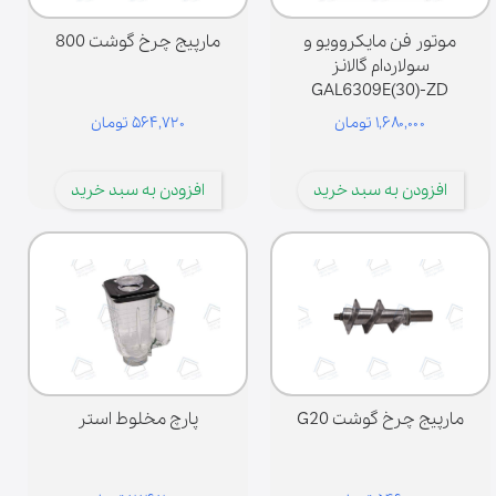
موتور فن مایکروویو و
مارپیج چرخ گوشت 800
سولاردام گالانز
GAL6309E(30)-ZD
۱,۶۸۰,۰۰۰ تومان
۵۶۴,۷۲۰ تومان
افزودن به سبد خرید
افزودن به سبد خرید
مارپیج چرخ گوشت G20
پارچ مخلوط استر