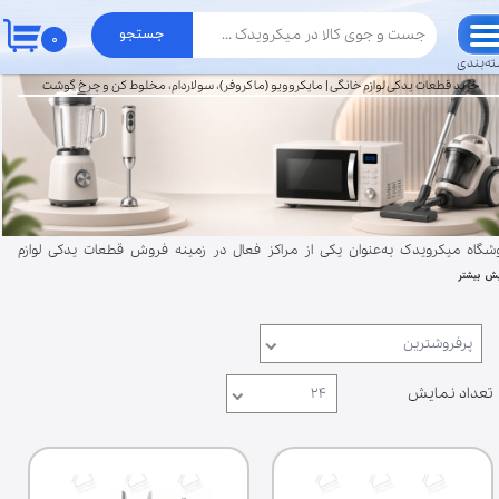
جستجو
۰
حساب کاربری من
ه‌بندی
خرید قطعات یدکی لوازم خانگی | مایکروویو (ماکروفر)، سولاردام، مخلوط کن و چرخ گوشت
تغییر گذر واژه
سفارشات
خروج از حساب کاربری
شگاه میکرویدک به‌عنوان یکی از مراکز فعال در زمینه فروش قطعات یدکی لوازم
ش بیشتر
گی، مجموعه‌ای از قطعات تخصصی دستگاه‌هایی مانند قطعات‌مایکروویو
کروفر)، سولاردام، قطعات‌ مخلوط‌کن و چرخ‌گوشت را ارائه می‌دهد. بسیاری از
بران برای تهیه قطعات، به دنبال بورس قطعات مایکروویو|سولاردام|مخلوطکن|
پرفروشترین
گوشت هستند. میکرویدک با فعالیت در محدوده بازار قطعات لوازم خانگی تهران
رائه فروش آنلاین، امکان دسترسی سریع به قطعات مورد نیاز را برای مشتریان در
تعداد نمایش
۲۴
سر ایران فراهم کرده است. در صورت نیاز به راهنمایی برای انتخاب قطعه
سب، می‌توانید با پشتیبانی تماس بگیرید. همچنین امکان خرید حضوری در تهران
رسال به سراسر کشور فراهم است. با توجه به تنوع مدل‌های لوازم خانگی، انتخاب