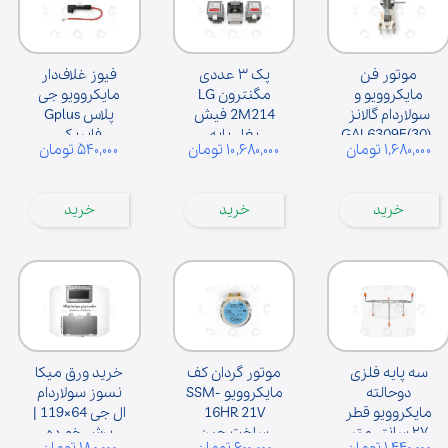
موتور فن
پک ۳ عددی
فیوز غلاف‌دار
مایکروویو و
مگنترون LG
مایکروویو جی
سولاردام گالانز
2M214 فیش
پلاس Gplus
GAL6309E(30)-
بغل پایه
فابریکی
۱,۶۸۰,۰۰۰ تومان
۱۰,۶۸۰,۰۰۰ تومان
۵۴۰,۰۰۰ تومان
ZD
سولاردوم
گلدیران
خرید
خرید
خرید
سه پایه فلزی
موتور گردان کف
خرید ورق میکا
دوحالته
مایکروویو SSM-
نسوز سولاردام
مایکروویو قطر
16HR 21V
ال جی 64×119 |
۲۷ سانتی‌متر
ساخت چین
برش خورده
۱,۴۴۰,۰۰۰ تومان
۶۰۰,۰۰۰ تومان
۱۸۰,۰۰۰ تومان